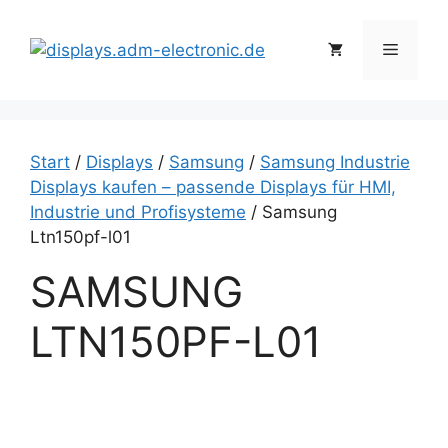
Zum
Inhalt
Menü
springen
Start
/
Displays
/
Samsung
/
Samsung Industrie
Displays kaufen – passende Displays für HMI,
Industrie und Profisysteme
/ Samsung
Ltn150pf-l01
SAMSUNG
LTN150PF-L01
S
a