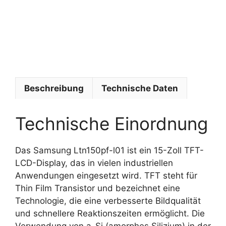
y
s
t
e
m
e
Beschreibung
Technische Daten
Technische Einordnung
Das Samsung Ltn150pf-l01 ist ein 15-Zoll TFT-
LCD-Display, das in vielen industriellen
Anwendungen eingesetzt wird. TFT steht für
Thin Film Transistor und bezeichnet eine
Technologie, die eine verbesserte Bildqualität
und schnellere Reaktionszeiten ermöglicht. Die
Verwendung von a-Si (amorphes Silizium) in der