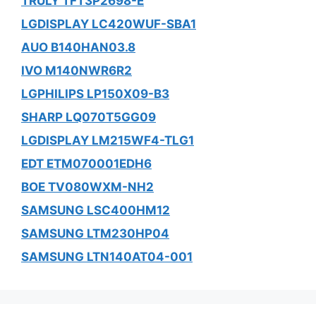
TRULY TFT3P2698-E
LGDISPLAY LC420WUF-SBA1
AUO B140HAN03.8
IVO M140NWR6R2
LGPHILIPS LP150X09-B3
SHARP LQ070T5GG09
LGDISPLAY LM215WF4-TLG1
EDT ETM070001EDH6
BOE TV080WXM-NH2
SAMSUNG LSC400HM12
SAMSUNG LTM230HP04
SAMSUNG LTN140AT04-001