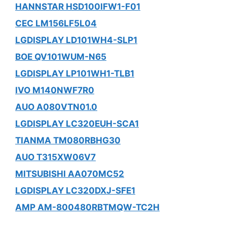
HANNSTAR HSD100IFW1-F01
CEC LM156LF5L04
LGDISPLAY LD101WH4-SLP1
BOE QV101WUM-N65
LGDISPLAY LP101WH1-TLB1
IVO M140NWF7R0
AUO A080VTN01.0
LGDISPLAY LC320EUH-SCA1
TIANMA TM080RBHG30
AUO T315XW06V7
MITSUBISHI AA070MC52
LGDISPLAY LC320DXJ-SFE1
AMP AM-800480RBTMQW-TC2H