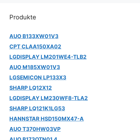
Produkte
AUO B133XW01V3
CPT CLAA150XA02
LGDISPLAY LM201WE4-TLB2
AUO M185XW01V3
LGSEMICON LP133X3
SHARP LQ12X12
LGDISPLAY LM230WF8-TLA2
SHARP LQ121K1LG53
HANNSTAR HSD150MX47-A
AUO T370HW03VP
AUO B173QTN01.4