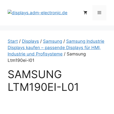
Zum
Inhalt
Menü
springen
Start
/
Displays
/
Samsung
/
Samsung Industrie
Displays kaufen – passende Displays für HMI,
Industrie und Profisysteme
/ Samsung
Ltm190ei-l01
SAMSUNG
LTM190EI-L01
S
a