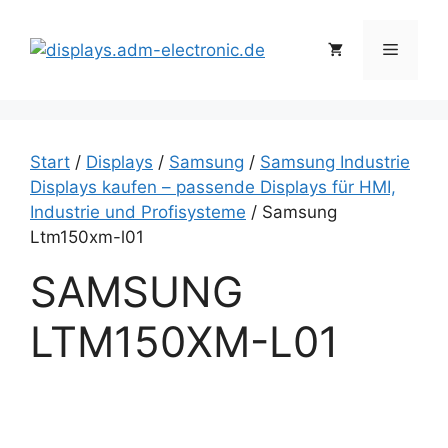
Zum
Inhalt
Menü
springen
Start
/
Displays
/
Samsung
/
Samsung Industrie
Displays kaufen – passende Displays für HMI,
Industrie und Profisysteme
/ Samsung
Ltm150xm-l01
SAMSUNG
LTM150XM-L01