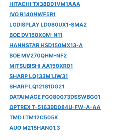
HITACHI TX38D01VM1AAA
IVO R140NWF5R1
LGDISPLAY LD080UX1-SMA2
BOE DV150X0M-N11
HANNSTAR HSD150MX13-A
BOE MV270QHM-NF2
MITSUBISHI AA150XR01
SHARP LQ133M1JW31
SHARP LQ121S1DG21
DATAIMAGE FG080073DSSWBG01
OPTREX T-51639D084U-FW-A-AA
TMD LTM12C505K
AUO M215HAN01.3