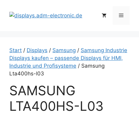
Zum
Inhalt
Menü
springen
Start
/
Displays
/
Samsung
/
Samsung Industrie
Displays kaufen – passende Displays für HMI,
Industrie und Profisysteme
/ Samsung
Lta400hs-l03
SAMSUNG
LTA400HS-L03
S
a