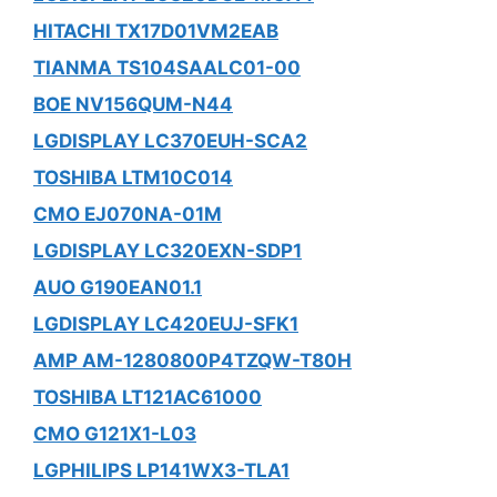
HITACHI TX17D01VM2EAB
TIANMA TS104SAALC01-00
BOE NV156QUM-N44
LGDISPLAY LC370EUH-SCA2
TOSHIBA LTM10C014
CMO EJ070NA-01M
LGDISPLAY LC320EXN-SDP1
AUO G190EAN01.1
LGDISPLAY LC420EUJ-SFK1
AMP AM-1280800P4TZQW-T80H
TOSHIBA LT121AC61000
CMO G121X1-L03
LGPHILIPS LP141WX3-TLA1