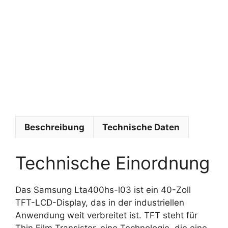
o
f
i
s
y
s
t
e
m
e
Beschreibung
Technische Daten
Technische Einordnung
Das Samsung Lta400hs-l03 ist ein 40-Zoll
TFT-LCD-Display, das in der industriellen
Anwendung weit verbreitet ist. TFT steht für
Thin Film Transistor, eine Technologie, die eine