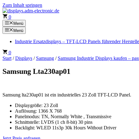
Zum Inhalt springen
0
Menü
Menü
Industrie Ersatzdisplays – TFT-LCD Panels führender Herstell
0
Start
/
Displays
/
Samsung
/
Samsung Industrie Displays kaufen – pas
Samsung Lta230ap01
Samsung lta230ap01 ist ein industrielles 23 Zoll TFT-LCD Panel.
Displaygröße: 23 Zoll
Auflösung: 1366 X 768
Panelmodus: TN, Normally White , Transmissive
Schnittstelle: LVDS (1 ch 8-bit) 30 pins
Backlight: WLED 11s3p 30k Hours Without Driver
Jetzt Preis anfragen