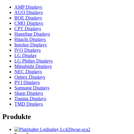
AMP Displays
AUO Displays
BOE Displays
CMO Displays
CPT Displays
HannStar Displays
Hitachi Displays
Innolux Displays
IVO Displays
LG Display
LG Philips Displays
Mitsubishi Displays
NEC Displays
Optrex Displays
PVI Displays
Samsung Displays
Sharp Displays
Tianma Displays
TMD Displays
Produkte
Lgdisplay Lc420wue-sca2