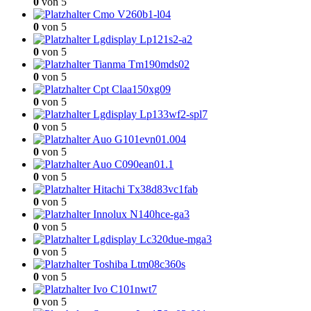
0
von 5
Cmo V260b1-l04
0
von 5
Lgdisplay Lp121s2-a2
0
von 5
Tianma Tm190mds02
0
von 5
Cpt Claa150xg09
0
von 5
Lgdisplay Lp133wf2-spl7
0
von 5
Auo G101evn01.004
0
von 5
Auo C090ean01.1
0
von 5
Hitachi Tx38d83vc1fab
0
von 5
Innolux N140hce-ga3
0
von 5
Lgdisplay Lc320due-mga3
0
von 5
Toshiba Ltm08c360s
0
von 5
Ivo C101nwt7
0
von 5