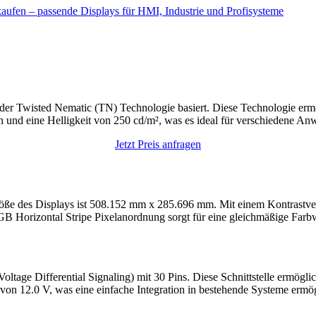
aufen – passende Displays für HMI, Industrie und Profisysteme
r Twisted Nematic (TN) Technologie basiert. Diese Technologie ermögl
ln und eine Helligkeit von 250 cd/m², was es ideal für verschiedene 
Jetzt Preis anfragen
 des Displays ist 508.152 mm x 285.696 mm. Mit einem Kontrastverhä
GB Horizontal Stripe Pixelanordnung sorgt für eine gleichmäßige Farb
ge Differential Signaling) mit 30 Pins. Diese Schnittstelle ermöglic
von 12.0 V, was eine einfache Integration in bestehende Systeme ermög