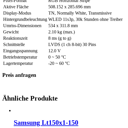
Pixel-Format
RGB Horizontal Stripe
Aktive Fläche
508.152 x 285.696 mm
Display-Modus
TN, Normally White, Transmissive
Hintergrundbeleuchtung
WLED 11s3p, 30k Stunden ohne Treiber
Umriss-Dimensionen
534 x 311.8 mm
Gewicht
2.10 kg (max.)
Reaktionszeit
8 ms (g to g)
Schnittstelle
LVDS (1 ch 8-bit) 30 Pins
Eingangsspannung
12.0 V
Betriebstemperatur
0 ~ 50 °C
Lagertemperatur
-20 ~ 60 °C
Preis anfragen
Ähnliche Produkte
Samsung Lt150x1-150