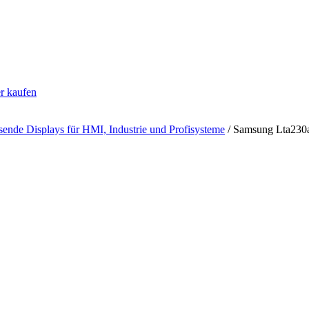
er kaufen
sende Displays für HMI, Industrie und Profisysteme
/ Samsung Lta230