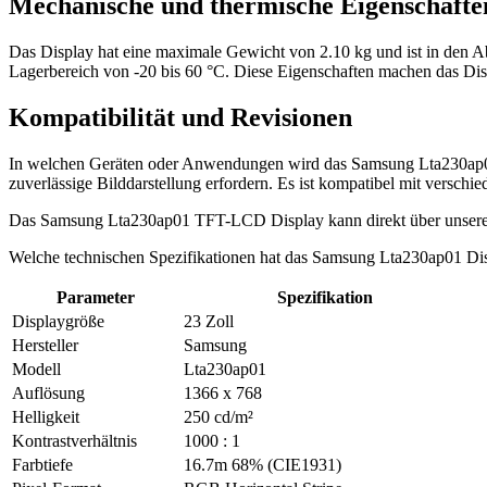
Mechanische und thermische Eigenschafte
Das Display hat eine maximale Gewicht von 2.10 kg und ist in den 
Lagerbereich von -20 bis 60 °C. Diese Eigenschaften machen das Displ
Kompatibilität und Revisionen
In welchen Geräten oder Anwendungen wird das Samsung Lta230ap01 v
zuverlässige Bilddarstellung erfordern. Es ist kompatibel mit versc
Das Samsung Lta230ap01 TFT-LCD Display kann direkt über unsere
Welche technischen Spezifikationen hat das Samsung Lta230ap01 Di
Parameter
Spezifikation
Displaygröße
23 Zoll
Hersteller
Samsung
Modell
Lta230ap01
Auflösung
1366 x 768
Helligkeit
250 cd/m²
Kontrastverhältnis
1000 : 1
Farbtiefe
16.7m 68% (CIE1931)