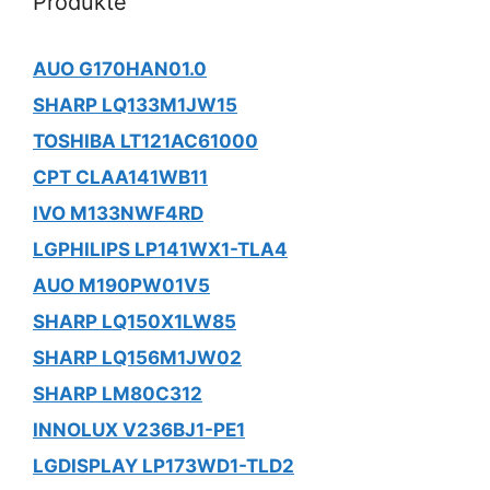
Produkte
AUO G170HAN01.0
SHARP LQ133M1JW15
TOSHIBA LT121AC61000
CPT CLAA141WB11
IVO M133NWF4RD
LGPHILIPS LP141WX1-TLA4
AUO M190PW01V5
SHARP LQ150X1LW85
SHARP LQ156M1JW02
SHARP LM80C312
INNOLUX V236BJ1-PE1
LGDISPLAY LP173WD1-TLD2