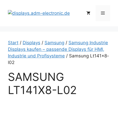
Zum
Inhalt
Menü
springen
Start
/
Displays
/
Samsung
/
Samsung Industrie
Displays kaufen – passende Displays für HMI,
Industrie und Profisysteme
/ Samsung Lt141x8-
l02
SAMSUNG
LT141X8-L02
S
a