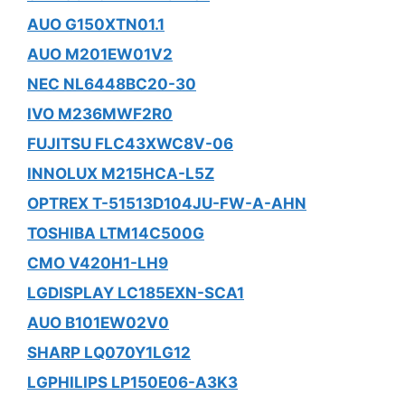
AUO G150XTN01.1
AUO M201EW01V2
NEC NL6448BC20-30
IVO M236MWF2R0
FUJITSU FLC43XWC8V-06
INNOLUX M215HCA-L5Z
OPTREX T-51513D104JU-FW-A-AHN
TOSHIBA LTM14C500G
CMO V420H1-LH9
LGDISPLAY LC185EXN-SCA1
AUO B101EW02V0
SHARP LQ070Y1LG12
LGPHILIPS LP150E06-A3K3