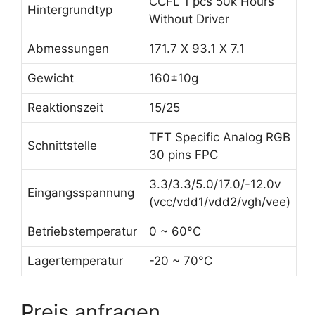
CCFL 1 pcs 50k Hours
Hintergrundtyp
Without Driver
Abmessungen
171.7 X 93.1 X 7.1
Gewicht
160±10g
Reaktionszeit
15/25
TFT Specific Analog RGB
Schnittstelle
30 pins FPC
3.3/3.3/5.0/17.0/-12.0v
Eingangsspannung
(vcc/vdd1/vdd2/vgh/vee)
Betriebstemperatur
0 ~ 60°C
Lagertemperatur
-20 ~ 70°C
Preis anfragen