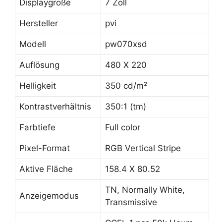
Displaygröße
7 Zoll
Hersteller
pvi
Modell
pw070xsd
Auflösung
480 X 220
Helligkeit
350 cd/m²
Kontrastverhältnis
350:1 (tm)
Farbtiefe
Full color
Pixel-Format
RGB Vertical Stripe
Aktive Fläche
158.4 X 80.52
TN, Normally White,
Anzeigemodus
Transmissive