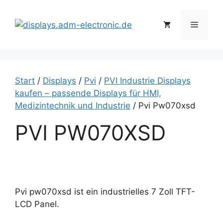
Zum
Inhalt
Menü
springen
Start
/
Displays
/
Pvi
/
PVI Industrie Displays
kaufen – passende Displays für HMI,
Medizintechnik und Industrie
/ Pvi Pw070xsd
PVI PW070XSD
Pvi pw070xsd ist ein industrielles 7 Zoll TFT-
LCD Panel.