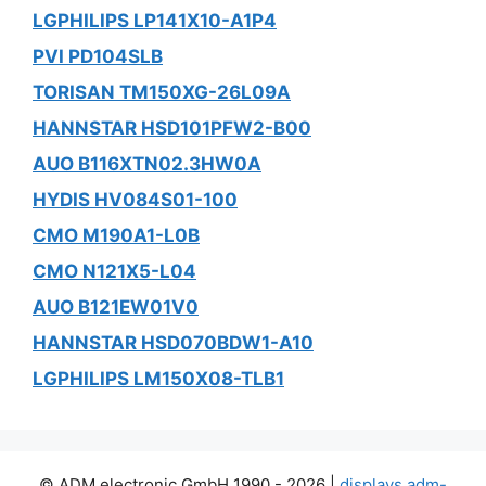
LGPHILIPS LP141X10-A1P4
PVI PD104SLB
TORISAN TM150XG-26L09A
HANNSTAR HSD101PFW2-B00
AUO B116XTN02.3HW0A
HYDIS HV084S01-100
CMO M190A1-L0B
CMO N121X5-L04
AUO B121EW01V0
HANNSTAR HSD070BDW1-A10
LGPHILIPS LM150X08-TLB1
© ADM electronic GmbH 1990 - 2026 |
displays.adm-