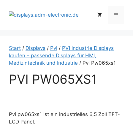
Zum
Inhalt
Menü
springen
Start
/
Displays
/
Pvi
/
PVI Industrie Displays
kaufen – passende Displays für HMI,
Medizintechnik und Industrie
/ Pvi Pw065xs1
PVI PW065XS1
Pvi pw065xs1 ist ein industrielles 6,5 Zoll TFT-
LCD Panel.