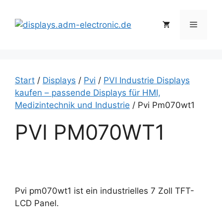
Zum
Inhalt
Menü
springen
Start
/
Displays
/
Pvi
/
PVI Industrie Displays
kaufen – passende Displays für HMI,
Medizintechnik und Industrie
/ Pvi Pm070wt1
PVI PM070WT1
Pvi pm070wt1 ist ein industrielles 7 Zoll TFT-
LCD Panel.