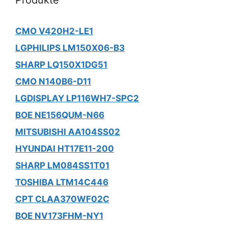
Produkte
CMO V420H2-LE1
LGPHILIPS LM150X06-B3
SHARP LQ150X1DG51
CMO N140B6-D11
LGDISPLAY LP116WH7-SPC2
BOE NE156QUM-N66
MITSUBISHI AA104SS02
HYUNDAI HT17E11-200
SHARP LM084SS1T01
TOSHIBA LTM14C446
CPT CLAA370WF02C
BOE NV173FHM-NY1