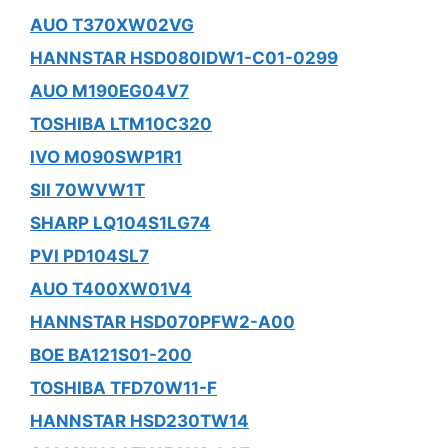
AUO T370XW02VG
HANNSTAR HSD080IDW1-C01-0299
AUO M190EG04V7
TOSHIBA LTM10C320
IVO M090SWP1R1
SII 70WVW1T
SHARP LQ104S1LG74
PVI PD104SL7
AUO T400XW01V4
HANNSTAR HSD070PFW2-A00
BOE BA121S01-200
TOSHIBA TFD70W11-F
HANNSTAR HSD230TW14