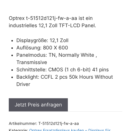
Optrex t-51512d121j-fw-a-aa ist ein
industrielles 12,1 Zoll TFT-LCD Panel.
Displaygröße: 12,1 Zoll
Auflösung: 800 X 600
Panelmodus: TN, Normally White ,
Transmissive
Schnittstelle: CMOS (1 ch 6-bit) 41 pins
Backlight: CCFL 2 pcs 50k Hours Without
Driver
Jetzt Preis anfragen
Artikelnummer:
T-51512d121j-fw-a-aa
Kategorie:
Optrex Ersatzdisplays kaufen – Displays für