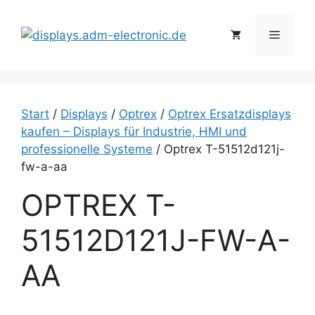
Zum
Inhalt
Menü
springen
Start
/
Displays
/
Optrex
/
Optrex Ersatzdisplays
kaufen – Displays für Industrie, HMI und
professionelle Systeme
/ Optrex T-51512d121j-
fw-a-aa
OPTREX T-
51512D121J-FW-A-
AA