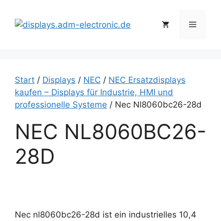
Zum
Inhalt
Menü
springen
Start
/
Displays
/
NEC
/
NEC Ersatzdisplays
kaufen – Displays für Industrie, HMI und
professionelle Systeme
/ Nec Nl8060bc26-28d
NEC NL8060BC26-
28D
Nec nl8060bc26-28d ist ein industrielles 10,4