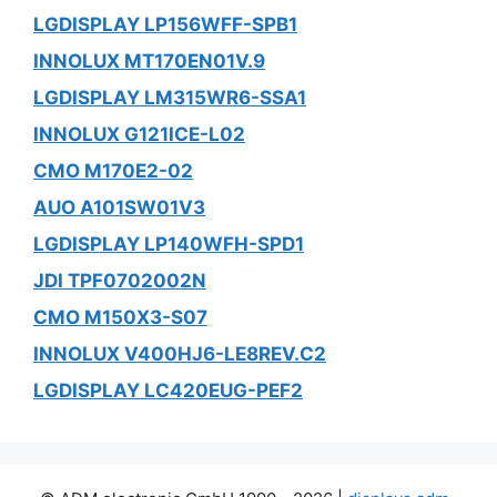
LGDISPLAY LP156WFF-SPB1
INNOLUX MT170EN01V.9
LGDISPLAY LM315WR6-SSA1
INNOLUX G121ICE-L02
CMO M170E2-02
AUO A101SW01V3
LGDISPLAY LP140WFH-SPD1
JDI TPF0702002N
CMO M150X3-S07
INNOLUX V400HJ6-LE8REV.C2
LGDISPLAY LC420EUG-PEF2