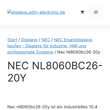
Zum
Inhalt
Menü
springen
Start
/
Displays
/
NEC
/
NEC Ersatzdisplays
kaufen – Displays für Industrie, HMI und
professionelle Systeme
/ Nec Nl8060bc26-20y
NEC NL8060BC26-
20Y
Nec nl8060bc26-20y ist ein industrielles 10,4