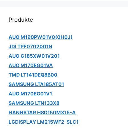
Produkte
AUO M190PW01V0(0H0J)
JDI TPF0702001N
AUO G185XW01V201
AUO M170EG01VA
TMD LT141DEQ8B00
SAMSUNG LTA185AT01
AUO M170EG01V1
SAMSUNG LTN133X8
HANNSTAR HSD150MX15-A
LGDISPLAY LM215WF2-SLC1