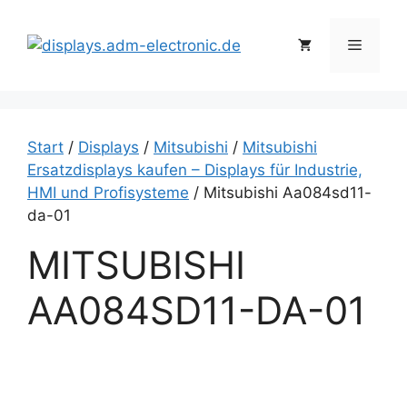
Zum
Inhalt
Menü
springen
Start
/
Displays
/
Mitsubishi
/
Mitsubishi
Ersatzdisplays kaufen – Displays für Industrie,
HMI und Profisysteme
/ Mitsubishi Aa084sd11-
da-01
MITSUBISHI
AA084SD11-DA-01
i