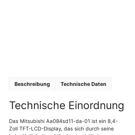
r
o
f
i
s
y
s
t
e
m
e
Beschreibung
Technische Daten
Technische Einordnung
Das Mitsubishi Aa084sd11-da-01 ist ein 8,4-
Zoll TFT-LCD-Display, das sich durch seine