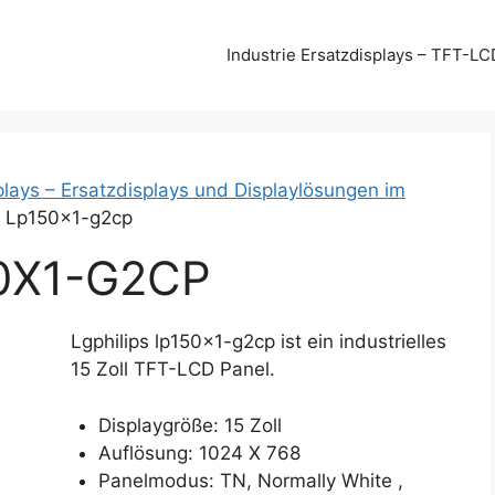
Industrie Ersatzdisplays – TFT-LC
plays – Ersatzdisplays und Displaylösungen im
s Lp150x1-g2cp
0X1-G2CP
Lgphilips lp150x1-g2cp ist ein industrielles
15 Zoll TFT-LCD Panel.
Displaygröße: 15 Zoll
Auflösung: 1024 X 768
Panelmodus: TN, Normally White ,