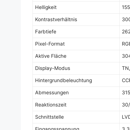
Helligkeit
155
Kontrastverhältnis
300
Farbtiefe
26
Pixel-Format
RGB
Aktive Fläche
30
Display-Modus
TN,
Hintergrundbeleuchtung
CCF
Abmessungen
315
Reaktionszeit
30
Schnittstelle
LVD
Eingangsspannung
3.3