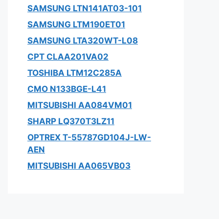
SAMSUNG LTN141AT03-101
SAMSUNG LTM190ET01
SAMSUNG LTA320WT-L08
CPT CLAA201VA02
TOSHIBA LTM12C285A
CMO N133BGE-L41
MITSUBISHI AA084VM01
SHARP LQ370T3LZ11
OPTREX T-55787GD104J-LW-
AEN
MITSUBISHI AA065VB03