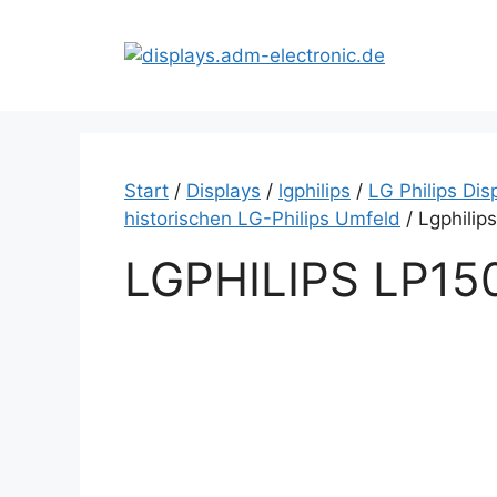
Zum
Inhalt
springen
Start
/
Displays
/
lgphilips
/
LG Philips Dis
historischen LG-Philips Umfeld
/ Lgphilip
LGPHILIPS LP15