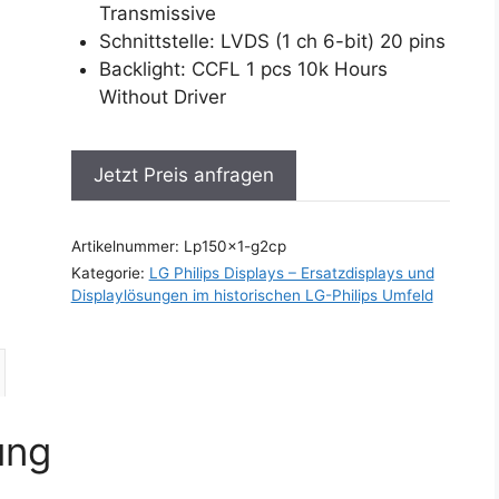
Transmissive
Schnittstelle: LVDS (1 ch 6-bit) 20 pins
Backlight: CCFL 1 pcs 10k Hours
Without Driver
Jetzt Preis anfragen
Artikelnummer:
Lp150x1-g2cp
Kategorie:
LG Philips Displays – Ersatzdisplays und
Displaylösungen im historischen LG-Philips Umfeld
ung