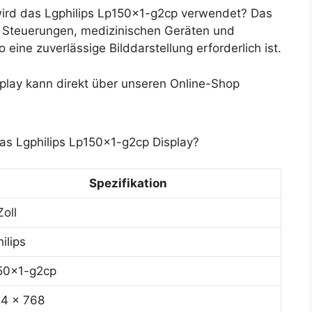
ird das Lgphilips Lp150x1-g2cp verwendet? Das
en Steuerungen, medizinischen Geräten und
ine zuverlässige Bilddarstellung erforderlich ist.
lay kann direkt über unseren Online-Shop
das Lgphilips Lp150x1-g2cp Display?
Spezifikation
Zoll
hilips
50x1-g2cp
4 x 768