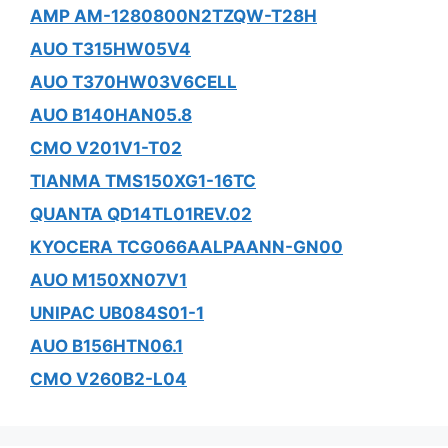
AMP AM-1280800N2TZQW-T28H
AUO T315HW05V4
AUO T370HW03V6CELL
AUO B140HAN05.8
CMO V201V1-T02
TIANMA TMS150XG1-16TC
QUANTA QD14TL01REV.02
KYOCERA TCG066AALPAANN-GN00
AUO M150XN07V1
UNIPAC UB084S01-1
AUO B156HTN06.1
CMO V260B2-L04