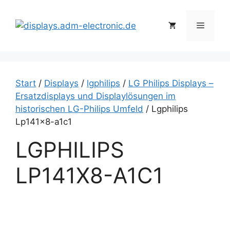
Zum
Inhalt
Menü
springen
Start
/
Displays
/
lgphilips
/
LG Philips Displays –
Ersatzdisplays und Displaylösungen im
historischen LG-Philips Umfeld
/ Lgphilips
Lp141x8-a1c1
LGPHILIPS
LP141X8-A1C1