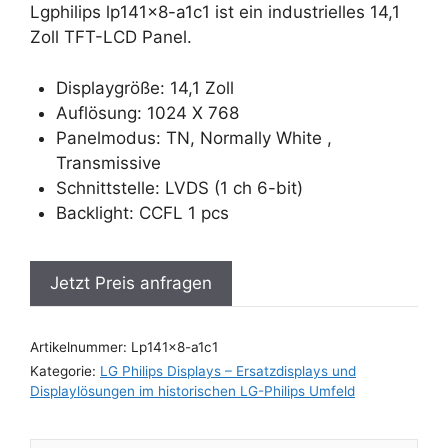
Lgphilips lp141x8-a1c1 ist ein industrielles 14,1
Zoll TFT-LCD Panel.
Displaygröße: 14,1 Zoll
Auflösung: 1024 X 768
Panelmodus: TN, Normally White ,
Transmissive
Schnittstelle: LVDS (1 ch 6-bit)
Backlight: CCFL 1 pcs
Jetzt Preis anfragen
Artikelnummer:
Lp141x8-a1c1
Kategorie:
LG Philips Displays – Ersatzdisplays und
Displaylösungen im historischen LG-Philips Umfeld