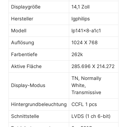
Displaygröße
14,1 Zoll
Hersteller
lgphilips
Modell
lp141x8-a1c1
Auflösung
1024 X 768
Farbentiefe
262k
Aktive Fläche
285.696 X 214.272
TN, Normally
Display-Modus
White,
Transmissive
Hintergrundbeleuchtung
CCFL 1 pcs
Schnittstelle
LVDS (1 ch 6-bit)