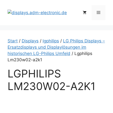
Zum
Inhalt
Menü
springen
Start
/
Displays
/
lgphilips
/
LG Philips Displays –
Ersatzdisplays und Displaylösungen im
historischen LG-Philips Umfeld
/ Lgphilips
Lm230w02-a2k1
LGPHILIPS
LM230W02-A2K1
L
g