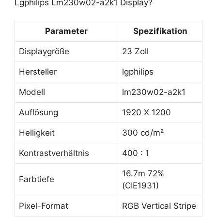
Lgphilips Lm230w02-a2k1 Display?
Parameter
Spezifikation
Displaygröße
23 Zoll
Hersteller
lgphilips
Modell
lm230w02-a2k1
Auflösung
1920 X 1200
Helligkeit
300 cd/m²
Kontrastverhältnis
400 : 1
16.7m 72%
Farbtiefe
(CIE1931)
Pixel-Format
RGB Vertical Stripe