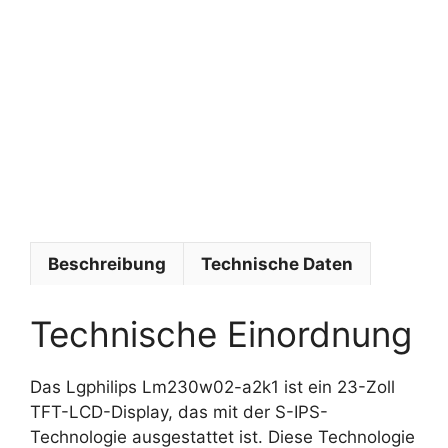
l
i
p
s
U
m
f
e
l
d
Beschreibung
Technische Daten
Technische Einordnung
Das Lgphilips Lm230w02-a2k1 ist ein 23-Zoll
TFT-LCD-Display, das mit der S-IPS-
Technologie ausgestattet ist. Diese Technologie