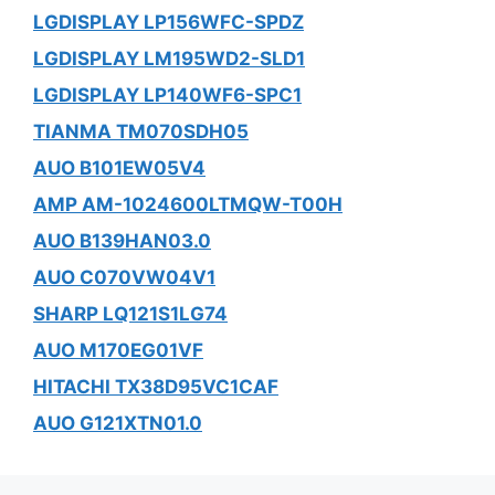
LGDISPLAY LP156WFC-SPDZ
LGDISPLAY LM195WD2-SLD1
LGDISPLAY LP140WF6-SPC1
TIANMA TM070SDH05
AUO B101EW05V4
AMP AM-1024600LTMQW-T00H
AUO B139HAN03.0
AUO C070VW04V1
SHARP LQ121S1LG74
AUO M170EG01VF
HITACHI TX38D95VC1CAF
AUO G121XTN01.0