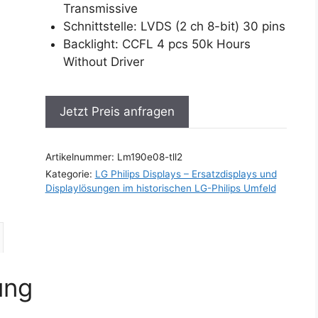
Transmissive
Schnittstelle: LVDS (2 ch 8-bit) 30 pins
Backlight: CCFL 4 pcs 50k Hours
Without Driver
Jetzt Preis anfragen
Artikelnummer:
Lm190e08-tll2
Kategorie:
LG Philips Displays – Ersatzdisplays und
Displaylösungen im historischen LG-Philips Umfeld
ung