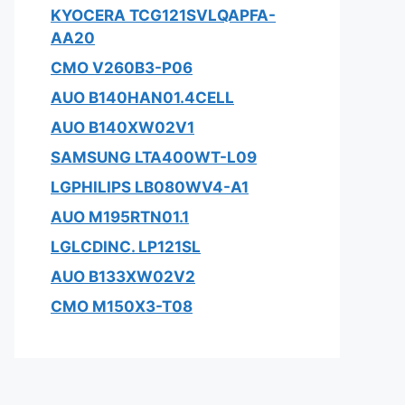
KYOCERA TCG121SVLQAPFA-
AA20
CMO V260B3-P06
AUO B140HAN01.4CELL
AUO B140XW02V1
SAMSUNG LTA400WT-L09
LGPHILIPS LB080WV4-A1
AUO M195RTN01.1
LGLCDINC. LP121SL
AUO B133XW02V2
CMO M150X3-T08