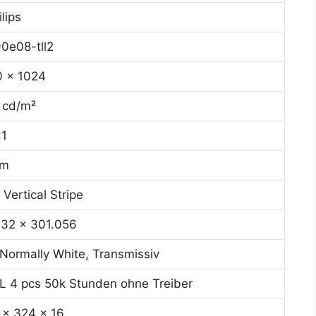
ilips
0e08-tll2
0 x 1024
 cd/m²
:1
7m
Vertical Stripe
.32 x 301.056
Normally White, Transmissiv
L 4 pcs 50k Stunden ohne Treiber
 x 324 x 16