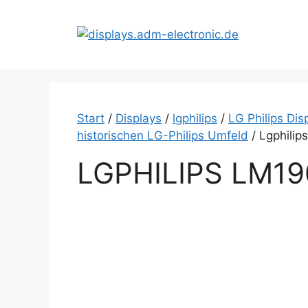
Zum
Inhalt
springen
Start
/
Displays
/
lgphilips
/
LG Philips Dis
historischen LG-Philips Umfeld
/ Lgphilip
LGPHILIPS LM19