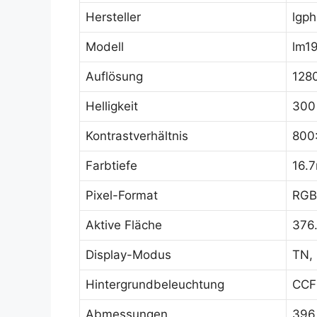
Hersteller
lgph
Modell
lm19
Auflösung
128
Helligkeit
300
Kontrastverhältnis
800
Farbtiefe
16.
Pixel-Format
RGB 
Aktive Fläche
376
Display-Modus
TN, 
Hintergrundbeleuchtung
CCF
Abmessungen
396