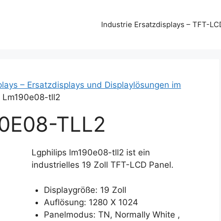
Industrie Ersatzdisplays – TFT-LC
plays – Ersatzdisplays und Displaylösungen im
s Lm190e08-tll2
0E08-TLL2
Lgphilips lm190e08-tll2 ist ein
industrielles 19 Zoll TFT-LCD Panel.
Displaygröße: 19 Zoll
Auflösung: 1280 X 1024
Panelmodus: TN, Normally White ,