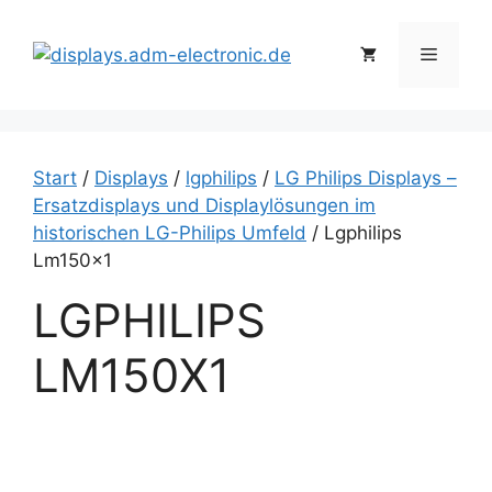
Zum
Inhalt
Menü
springen
Start
/
Displays
/
lgphilips
/
LG Philips Displays –
Ersatzdisplays und Displaylösungen im
historischen LG-Philips Umfeld
/ Lgphilips
Lm150x1
LGPHILIPS
LM150X1