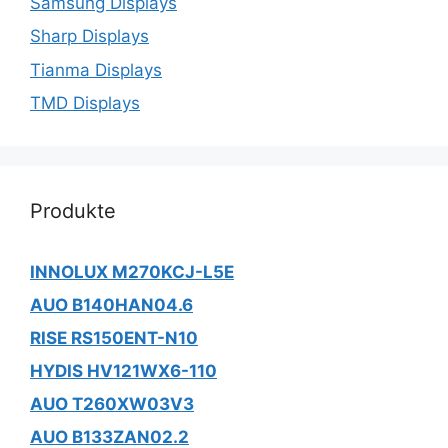
Samsung Displays
Sharp Displays
Tianma Displays
TMD Displays
Produkte
INNOLUX M270KCJ-L5E
AUO B140HAN04.6
RISE RS150ENT-N10
HYDIS HV121WX6-110
AUO T260XW03V3
AUO B133ZAN02.2