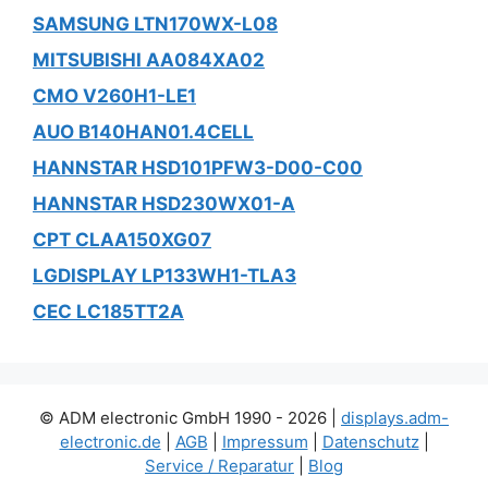
SAMSUNG LTN170WX-L08
MITSUBISHI AA084XA02
CMO V260H1-LE1
AUO B140HAN01.4CELL
HANNSTAR HSD101PFW3-D00-C00
HANNSTAR HSD230WX01-A
CPT CLAA150XG07
LGDISPLAY LP133WH1-TLA3
CEC LC185TT2A
© ADM electronic GmbH 1990 - 2026 |
displays.adm-
electronic.de
|
AGB
|
Impressum
|
Datenschutz
|
Service / Reparatur
|
Blog