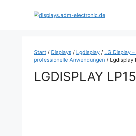
Zum
Inhalt
springen
Start
/
Displays
/
Lgdisplay
/
LG Display –
professionelle Anwendungen
/ Lgdisplay
LGDISPLAY LP1