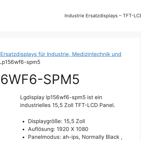
Industrie Ersatzdisplays – TFT-LC
 Ersatzdisplays für Industrie, Medizintechnik und
 Lp156wf6-spm5
56WF6-SPM5
Lgdisplay lp156wf6-spm5 ist ein
industrielles 15,5 Zoll TFT-LCD Panel.
Displaygröße: 15,5 Zoll
Auflösung: 1920 X 1080
Panelmodus: ah-ips, Normally Black ,