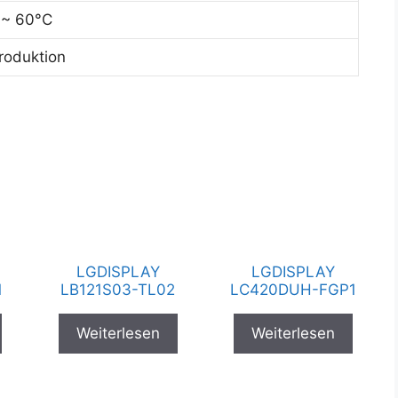
 ~ 60°C
Produktion
LGDISPLAY
LGDISPLAY
1
LB121S03-TL02
LC420DUH-FGP1
Weiterlesen
Weiterlesen