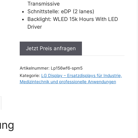
Transmissive
Schnittstelle: eDP (2 lanes)
Backlight: WLED 15k Hours With LED
Driver
Jetzt Preis anfragen
Artikelnummer:
Lp156wf6-spm5
Kategorie:
LG Display – Ersatzdisplays für Industrie,
Medizintechnik und professionelle Anwendungen
ung