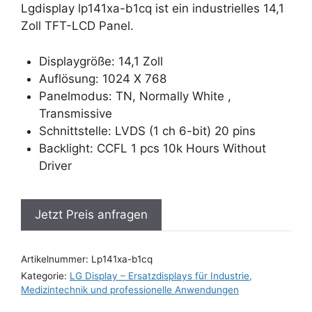
Lgdisplay lp141xa-b1cq ist ein industrielles 14,1
Zoll TFT-LCD Panel.
Displaygröße: 14,1 Zoll
Auflösung: 1024 X 768
Panelmodus: TN, Normally White ,
Transmissive
Schnittstelle: LVDS (1 ch 6-bit) 20 pins
Backlight: CCFL 1 pcs 10k Hours Without
Driver
Jetzt Preis anfragen
Artikelnummer:
Lp141xa-b1cq
Kategorie:
LG Display – Ersatzdisplays für Industrie,
Medizintechnik und professionelle Anwendungen