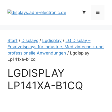
Zum
Inhalt
Menü
springen
Start
/
Displays
/
Lgdisplay
/
LG Display –
Ersatzdisplays für Industrie, Medizintechnik und
professionelle Anwendungen
/ Lgdisplay
Lp141xa-b1cq
LGDISPLAY
LP141XA-B1CQ