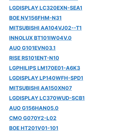
LGDISPLAY LC320EXN-SEA1
BOE NV156FHM-N31
MITSUBISHI AA104VJ02--T1
INNOLUX BT101IW04V.0
AUO G101EVN03.1
RISE RS101ENT-N10
LGPHILIPS LM170E01-A6K3
LGDISPLAY LP140WFH-SPD1
MITSUBISHI AA150XN07
LGDISPLAY LC370WUD-SCB1
AUO G156HAN05.0
CMO G070Y2-L02
BOE HT201V01-101