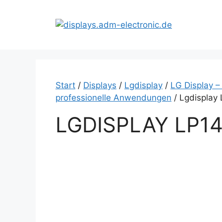
Zum
Inhalt
springen
Start
/
Displays
/
Lgdisplay
/
LG Display –
professionelle Anwendungen
/ Lgdisplay
LGDISPLAY LP1