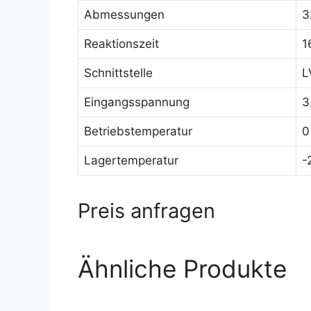
Abmessungen
3
Reaktionszeit
1
Schnittstelle
L
Eingangsspannung
3
Betriebstemperatur
0
Lagertemperatur
-
Preis anfragen
Ähnliche Produkte