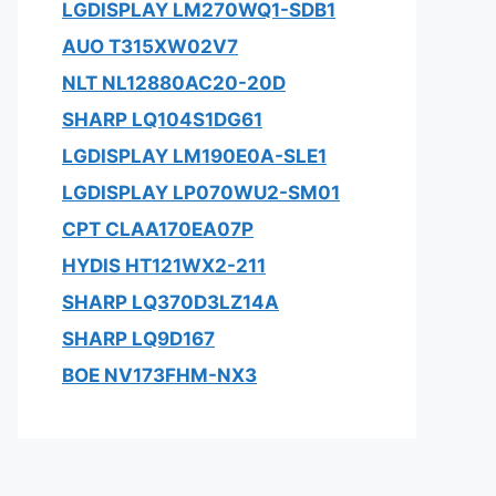
LGDISPLAY LM270WQ1-SDB1
AUO T315XW02V7
NLT NL12880AC20-20D
SHARP LQ104S1DG61
LGDISPLAY LM190E0A-SLE1
LGDISPLAY LP070WU2-SM01
CPT CLAA170EA07P
HYDIS HT121WX2-211
SHARP LQ370D3LZ14A
SHARP LQ9D167
BOE NV173FHM-NX3