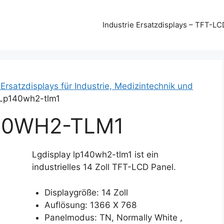
Industrie Ersatzdisplays – TFT-LC
 Ersatzdisplays für Industrie, Medizintechnik und
 Lp140wh2-tlm1
40WH2-TLM1
Lgdisplay lp140wh2-tlm1 ist ein
industrielles 14 Zoll TFT-LCD Panel.
Displaygröße: 14 Zoll
Auflösung: 1366 X 768
Panelmodus: TN, Normally White ,