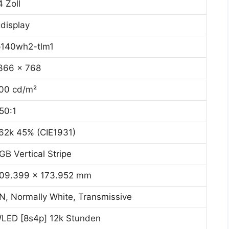
4 Zoll
gdisplay
p140wh2-tlm1
366 x 768
00 cd/m²
50:1
62k 45% (CIE1931)
GB Vertical Stripe
09.399 x 173.952 mm
N, Normally White, Transmissive
LED [8s4p] 12k Stunden