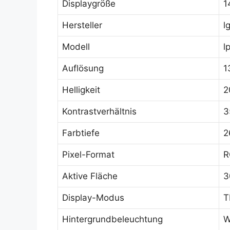
Displaygröße
1
Hersteller
l
Modell
l
Auflösung
1
Helligkeit
2
Kontrastverhältnis
3
Farbtiefe
2
Pixel-Format
R
Aktive Fläche
3
Display-Modus
T
Hintergrundbeleuchtung
W