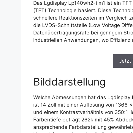
Das Lgdisplay Lp140wh2-tlm1 ist ein TFT-
(TFT) Technologie basiert. Diese Technolo
schnellere Reaktionszeiten im Vergleich
die LVDS-Schnittstelle (Low Voltage Differ
Datenübertragungsrate bei geringem Strom
industriellen Anwendungen, wo Effizienz 
Jetzt
Bilddarstellung
Welche Abmessungen hat das Lgdisplay L
ist 14 Zoll mit einer Auflösung von 1366 x
und einem Kontrastverhältnis von 350:1 lie
Farbentiefe beträgt 262k mit 45% Abdec
ansprechende Farbdarstellung gewährleis