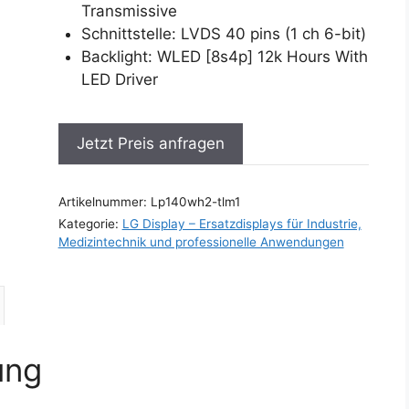
Transmissive
Schnittstelle: LVDS 40 pins (1 ch 6-bit)
Backlight: WLED [8s4p] 12k Hours With
LED Driver
Jetzt Preis anfragen
Artikelnummer:
Lp140wh2-tlm1
Kategorie:
LG Display – Ersatzdisplays für Industrie,
Medizintechnik und professionelle Anwendungen
ung