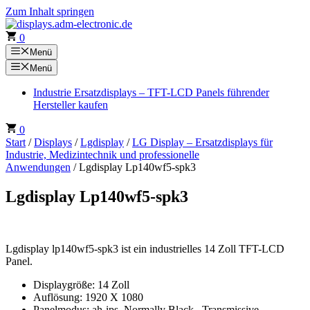
Zum Inhalt springen
0
Menü
Menü
Industrie Ersatzdisplays – TFT-LCD Panels führender
Hersteller kaufen
0
Start
/
Displays
/
Lgdisplay
/
LG Display – Ersatzdisplays für
Industrie, Medizintechnik und professionelle
Anwendungen
/ Lgdisplay Lp140wf5-spk3
Lgdisplay Lp140wf5-spk3
Lgdisplay lp140wf5-spk3 ist ein industrielles 14 Zoll TFT-LCD
Panel.
Displaygröße: 14 Zoll
Auflösung: 1920 X 1080
Panelmodus: ah-ips, Normally Black , Transmissive