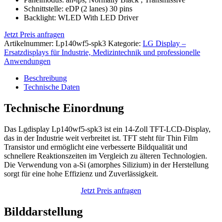
Schnittstelle: eDP (2 lanes) 30 pins
Backlight: WLED With LED Driver
Jetzt Preis anfragen
Artikelnummer:
Lp140wf5-spk3
Kategorie:
LG Display –
Ersatzdisplays für Industrie, Medizintechnik und professionelle
Anwendungen
Beschreibung
Technische Daten
Technische Einordnung
Das Lgdisplay Lp140wf5-spk3 ist ein 14-Zoll TFT-LCD-Display,
das in der Industrie weit verbreitet ist. TFT steht für Thin Film
Transistor und ermöglicht eine verbesserte Bildqualität und
schnellere Reaktionszeiten im Vergleich zu älteren Technologien.
Die Verwendung von a-Si (amorphes Silizium) in der Herstellung
sorgt für eine hohe Effizienz und Zuverlässigkeit.
Jetzt Preis anfragen
Bilddarstellung