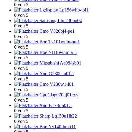
0
von 5
Lgdisplay Lp156whb-tpl1
0
von 5
Samsung Ltm230hu04
0
von 5
Cmo V320bj4-pe1
0
von 5
Boe Tv101wum-nm1
0
von 5
Boe Nt116whm-a11
0
von 5
Mitsubishi Aa084sb01
0
von 5
Auo G230han01.1
0
von 5
Cmo V230w1-l01
0
von 5
Cpt Clag070nj01cxy
0
von 5
Auo B173rtn01.1
0
von 5
Sharp Lq150u1lh22
0
von 5
Boe Nv140fhm-t11
0
von 5