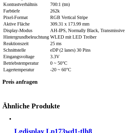
Kontrastverhältnis
700:1 (tm)
Farbtiefe
262k
Pixel-Format
RGB Vertical Stripe
Aktive Fläche
309.31 x 173.99 mm
Display-Modus
AH-IPS, Normally Black, Transmissive
Hintergrundbeleuchtung
WLED mit LED Treiber
Reaktionszeit
25 ms
Schnittstelle
eDP (2 lanes) 30 Pins
Eingangsvoltage
3.3V
Betriebstemperatur
0 ~ 50°C
Lagertemperatur
-20 ~ 60°C
Preis anfragen
Ähnliche Produkte
Lgdisplay Lp173wd1-tlh8