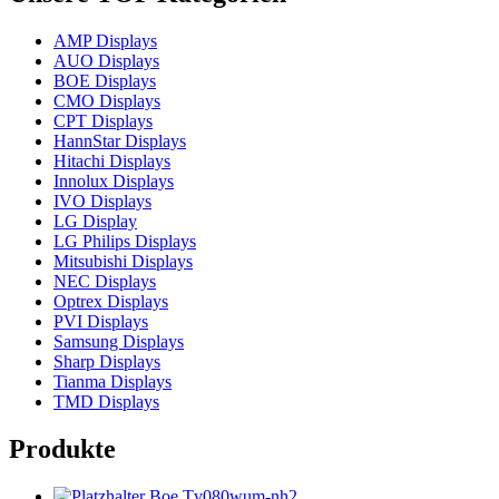
AMP Displays
AUO Displays
BOE Displays
CMO Displays
CPT Displays
HannStar Displays
Hitachi Displays
Innolux Displays
IVO Displays
LG Display
LG Philips Displays
Mitsubishi Displays
NEC Displays
Optrex Displays
PVI Displays
Samsung Displays
Sharp Displays
Tianma Displays
TMD Displays
Produkte
Boe Tv080wum-nh2