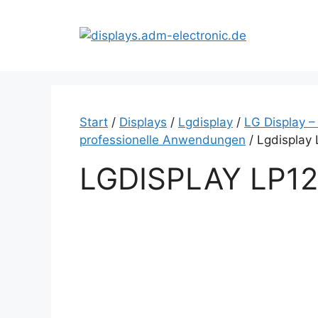
Zum
Inhalt
springen
Start
/
Displays
/
Lgdisplay
/
LG Display –
professionelle Anwendungen
/ Lgdisplay
LGDISPLAY LP1