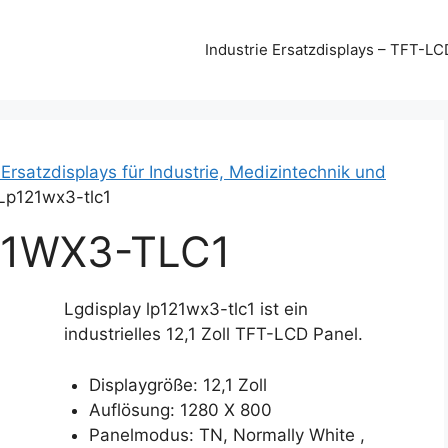
Industrie Ersatzdisplays – TFT-LC
 Ersatzdisplays für Industrie, Medizintechnik und
 Lp121wx3-tlc1
21WX3-TLC1
Lgdisplay lp121wx3-tlc1 ist ein
industrielles 12,1 Zoll TFT-LCD Panel.
Displaygröße: 12,1 Zoll
Auflösung: 1280 X 800
Panelmodus: TN, Normally White ,