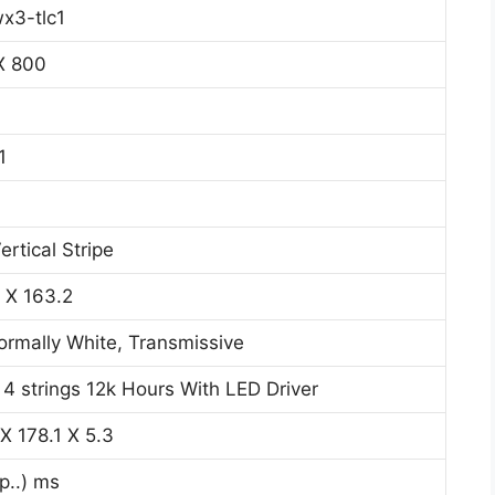
wx3-tlc1
X 800
1
rtical Stripe
 X 163.2
ormally White, Transmissive
4 strings 12k Hours With LED Driver
X 178.1 X 5.3
p..) ms