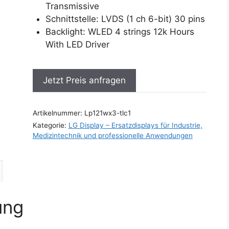
Transmissive
Schnittstelle: LVDS (1 ch 6-bit) 30 pins
Backlight: WLED 4 strings 12k Hours
With LED Driver
Jetzt Preis anfragen
Artikelnummer:
Lp121wx3-tlc1
Kategorie:
LG Display – Ersatzdisplays für Industrie,
Medizintechnik und professionelle Anwendungen
ung