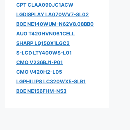
CPT CLAA090JC1ACW
LGDISPLAY LA070WV7-SL02
BOE NE140WUM-N62V8.08BB0
AUO T420HVN06.1CELL
SHARP LQ150X1LGC2
S-LCD LTY400WS-L01
CMO V236BJ1-P01
CMO V420H2-L05
LGPHILIPS LC320WX5-SLB1
BOE NE156FHM-N53