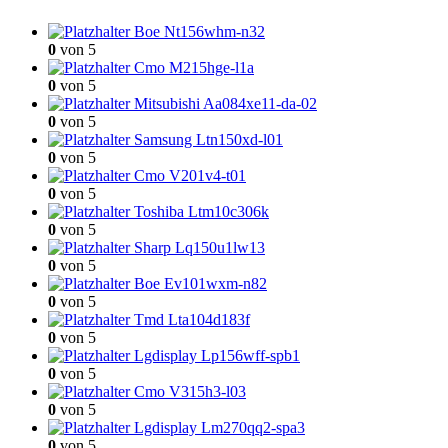
Boe Nt156whm-n32
0
von 5
Cmo M215hge-l1a
0
von 5
Mitsubishi Aa084xe11-da-02
0
von 5
Samsung Ltn150xd-l01
0
von 5
Cmo V201v4-t01
0
von 5
Toshiba Ltm10c306k
0
von 5
Sharp Lq150u1lw13
0
von 5
Boe Ev101wxm-n82
0
von 5
Tmd Lta104d183f
0
von 5
Lgdisplay Lp156wff-spb1
0
von 5
Cmo V315h3-l03
0
von 5
Lgdisplay Lm270qq2-spa3
0
von 5