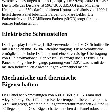
Welche Abmessungen hat das Lgdisplay Lm270wq1-slb2 Display?
Die Größe des Displays ist 596.736 X 335.664 mm. Mit einer
Helligkeit von 350 cd/m² und einem Kontrastverhältnis von 1000:1
liefert dieses Panel lebendige Farben und klare Bilder. Die
Farbentiefe von 16.7 Millionen Farben (sRGB) sorgt für eine
präzise Farbdarstellung.
Elektrische Schnittstellen
Das Lgdisplay Lm270wq1-slb2 verwendet eine LVDS-Schnittstelle
mit 4 Kanälen und 10-Bit-Datenübertragung. Diese Schnittstelle
ermöglicht eine hohe Datenrate und eine zuverlässige Übertragung
von Bildinformationen. Der Anschluss erfolgt über 92 Pins. Das
Panel benötigt eine Eingangsspannung von 12.0V, was es mit den
meisten industriellen Anwendungen kompatibel macht.
Mechanische und thermische
Eigenschaften
Das Panel hat Abmessungen von 630 X 368.2 X 15.3 mm und
wiegt 3.50 kg. Es ist für einen Betriebstemperaturbereich von 0 bis
50 °C ausgelegt, während die Lagertemperatur zwischen -20 und 60
°C liegen kann. Diese Eigenschaften machen das Panel robust und