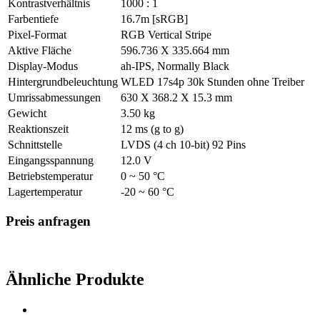
Kontrastverhältnis
1000 : 1
Farbentiefe
16.7m [sRGB]
Pixel-Format
RGB Vertical Stripe
Aktive Fläche
596.736 X 335.664 mm
Display-Modus
ah-IPS, Normally Black
Hintergrundbeleuchtung
WLED 17s4p 30k Stunden ohne Treiber
Umrissabmessungen
630 X 368.2 X 15.3 mm
Gewicht
3.50 kg
Reaktionszeit
12 ms (g to g)
Schnittstelle
LVDS (4 ch 10-bit) 92 Pins
Eingangsspannung
12.0 V
Betriebstemperatur
0 ~ 50 °C
Lagertemperatur
-20 ~ 60 °C
Preis anfragen
Ähnliche Produkte