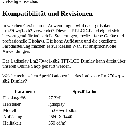
vielseitig einsetzbar.
Kompatibilität und Revisionen
In welchen Geräten oder Anwendungen wird das Lgdisplay
Lm270wq1-slb2 verwendet? Dieses TFT-LCD-Panel eignet sich
hervorragend für industrielle Steuerungen, medizinische Geräte und
professionelle Displays. Die hohe Auflösung und die exzellente
Farbdarstellung machen es zur idealen Wahl für anspruchsvolle
Anwendungen.
Das Lgdisplay Lm270wq1-slb2 TFT-LCD Display kann direkt über
unseren Online-Shop gekauft werden.
Welche technischen Spezifikationen hat das Lgdisplay Lm270wq1-
slb2 Display?
Parameter
Spezifikation
Displaygröße
27 Zoll
Hersteller
lgdisplay
Modell
lm270wq1-slb2
Auflösung
2560 X 1440
Helligkeit
350 cd/m²