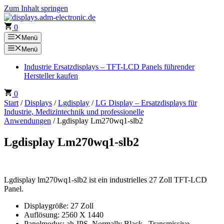
Zum Inhalt springen
0
Menü
Menü
Industrie Ersatzdisplays – TFT-LCD Panels führender
Hersteller kaufen
0
Start
/
Displays
/
Lgdisplay
/
LG Display – Ersatzdisplays für
Industrie, Medizintechnik und professionelle
Anwendungen
/ Lgdisplay Lm270wq1-slb2
Lgdisplay Lm270wq1-slb2
Lgdisplay lm270wq1-slb2 ist ein industrielles 27 Zoll TFT-LCD
Panel.
Displaygröße: 27 Zoll
Auflösung: 2560 X 1440
Panelmodus: ah-IPS, Normally Black , Transmissive