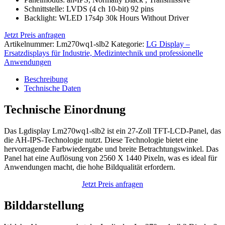
Schnittstelle: LVDS (4 ch 10-bit) 92 pins
Backlight: WLED 17s4p 30k Hours Without Driver
Jetzt Preis anfragen
Artikelnummer:
Lm270wq1-slb2
Kategorie:
LG Display –
Ersatzdisplays für Industrie, Medizintechnik und professionelle
Anwendungen
Beschreibung
Technische Daten
Technische Einordnung
Das Lgdisplay Lm270wq1-slb2 ist ein 27-Zoll TFT-LCD-Panel, das
die AH-IPS-Technologie nutzt. Diese Technologie bietet eine
hervorragende Farbwiedergabe und breite Betrachtungswinkel. Das
Panel hat eine Auflösung von 2560 X 1440 Pixeln, was es ideal für
Anwendungen macht, die hohe Bildqualität erfordern.
Jetzt Preis anfragen
Bilddarstellung