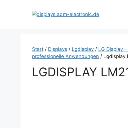
Zum
Inhalt
springen
Start
/
Displays
/
Lgdisplay
/
LG Display –
professionelle Anwendungen
/ Lgdisplay
LGDISPLAY LM2