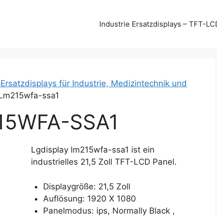
Industrie Ersatzdisplays – TFT-LC
 Ersatzdisplays für Industrie, Medizintechnik und
 Lm215wfa-ssa1
15WFA-SSA1
Lgdisplay lm215wfa-ssa1 ist ein
industrielles 21,5 Zoll TFT-LCD Panel.
Displaygröße: 21,5 Zoll
Auflösung: 1920 X 1080
Panelmodus: ips, Normally Black ,