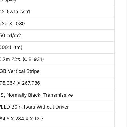
m215wfa-ssa1
920 X 1080
50 cd/m2
000:1 (tm)
6.7m 72% (CIE1931)
GB Vertical Stripe
76.064 X 267.786
PS, Normally Black, Transmissive
LED 30k Hours Without Driver
84.5 X 284.4 X 12.7