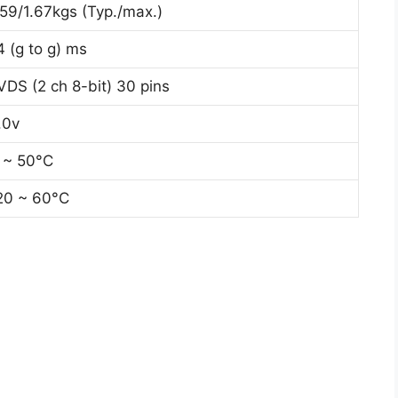
.59/1.67kgs (Typ./max.)
4 (g to g) ms
VDS (2 ch 8-bit) 30 pins
.0v
 ~ 50°C
20 ~ 60°C