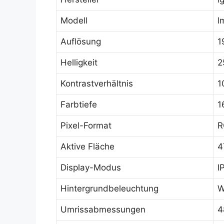
Modell
l
Auflösung
1
Helligkeit
2
Kontrastverhältnis
1
Farbtiefe
1
Pixel-Format
R
Aktive Fläche
4
Display-Modus
I
Hintergrundbeleuchtung
W
Umrissabmessungen
4