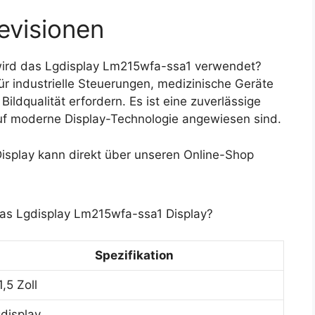
evisionen
ird das Lgdisplay Lm215wfa-ssa1 verwendet?
ür industrielle Steuerungen, medizinische Geräte
ldqualität erfordern. Es ist eine zuverlässige
uf moderne Display-Technologie angewiesen sind.
splay kann direkt über unseren Online-Shop
das Lgdisplay Lm215wfa-ssa1 Display?
Spezifikation
1,5 Zoll
gdisplay