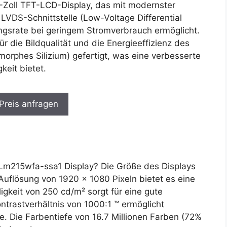
5-Zoll TFT-LCD-Display, das mit modernster
 LVDS-Schnittstelle (Low-Voltage Differential
ngsrate bei geringem Stromverbrauch ermöglicht.
r die Bildqualität und die Energieeffizienz des
morphes Silizium) gefertigt, was eine verbesserte
keit bietet.
 Preis anfragen
m215wfa-ssa1 Display? Die Größe des Displays
uflösung von 1920 x 1080 Pixeln bietet es eine
ligkeit von 250 cd/m² sorgt für eine gute
ontrastverhältnis von 1000:1 ™ ermöglicht
. Die Farbentiefe von 16.7 Millionen Farben (72%