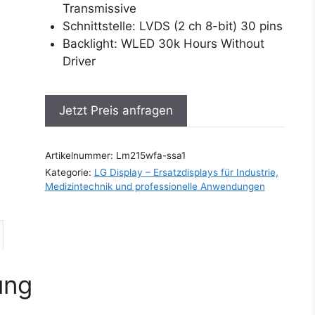
Transmissive
Schnittstelle: LVDS (2 ch 8-bit) 30 pins
Backlight: WLED 30k Hours Without
Driver
Jetzt Preis anfragen
Artikelnummer:
Lm215wfa-ssa1
Kategorie:
LG Display – Ersatzdisplays für Industrie,
Medizintechnik und professionelle Anwendungen
ung