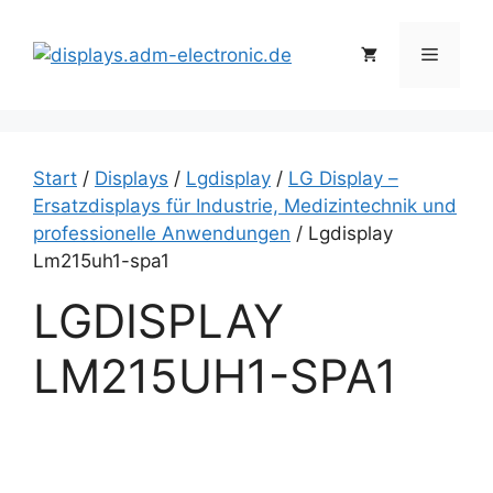
Zum
Inhalt
Menü
springen
Start
/
Displays
/
Lgdisplay
/
LG Display –
Ersatzdisplays für Industrie, Medizintechnik und
professionelle Anwendungen
/ Lgdisplay
Lm215uh1-spa1
LGDISPLAY
LM215UH1-SPA1