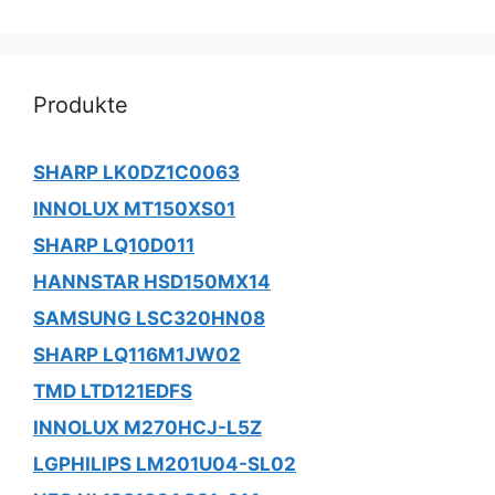
Produkte
SHARP LK0DZ1C0063
INNOLUX MT150XS01
SHARP LQ10D011
HANNSTAR HSD150MX14
SAMSUNG LSC320HN08
SHARP LQ116M1JW02
TMD LTD121EDFS
INNOLUX M270HCJ-L5Z
LGPHILIPS LM201U04-SL02