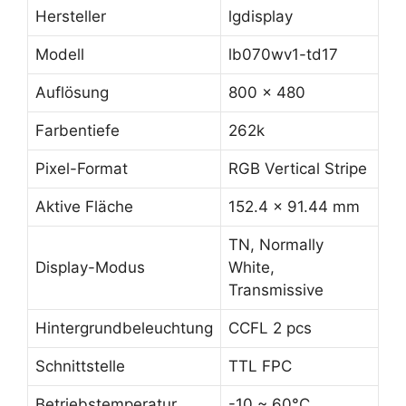
Hersteller
lgdisplay
Modell
lb070wv1-td17
Auflösung
800 x 480
Farbentiefe
262k
Pixel-Format
RGB Vertical Stripe
Aktive Fläche
152.4 x 91.44 mm
TN, Normally
Display-Modus
White,
Transmissive
Hintergrundbeleuchtung
CCFL 2 pcs
Schnittstelle
TTL FPC
Betriebstemperatur
-10 ~ 60°C