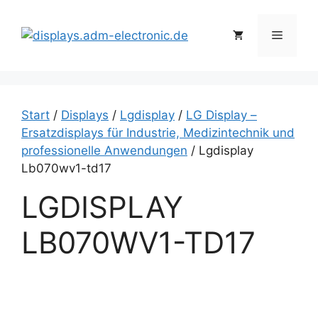
Zum
Inhalt
Menü
springen
Start
/
Displays
/
Lgdisplay
/
LG Display –
Ersatzdisplays für Industrie, Medizintechnik und
professionelle Anwendungen
/ Lgdisplay
Lb070wv1-td17
LGDISPLAY
LB070WV1-TD17
L
g