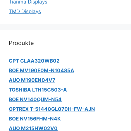
Tianma Displays
TMD Displays
Produkte
CPT CLAA320WB02
BOE MV190E0M-N10485A
AUO M190EN04V7
TOSHIBA LTH15C503-A
BOE NV140QUM-N54
OPTREX T-51440GL070H-FW-AJN
BOE NV156FHM-N4K
AUO M215HW02V0