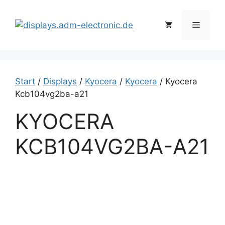
Zum
Inhalt
Menü
springen
Start
/
Displays
/
Kyocera
/
Kyocera
/ Kyocera
Kcb104vg2ba-a21
KYOCERA
KCB104VG2BA-A21
K
y
o
c