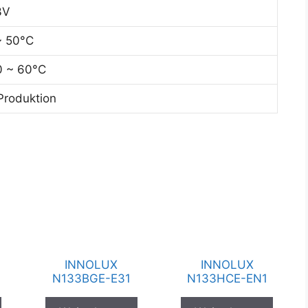
3V
~ 50°C
0 ~ 60°C
 Produktion
INNOLUX
INNOLUX
0
N133BGE-E31
N133HCE-EN1