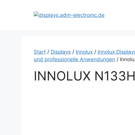
Zum
Inhalt
springen
Start
/
Displays
/
Innolux
/
Innolux Display
und professionelle Anwendungen
/ Innol
INNOLUX N133