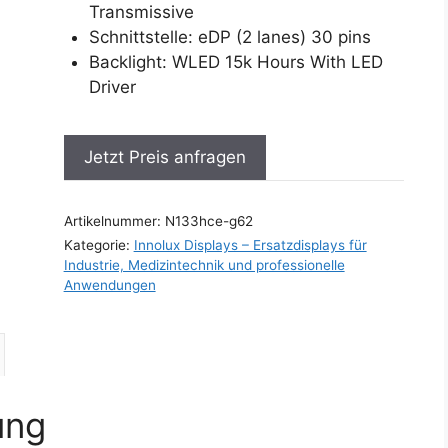
Transmissive
Schnittstelle: eDP (2 lanes) 30 pins
Backlight: WLED 15k Hours With LED
Driver
Jetzt Preis anfragen
Artikelnummer:
N133hce-g62
Kategorie:
Innolux Displays – Ersatzdisplays für
Industrie, Medizintechnik und professionelle
Anwendungen
ung