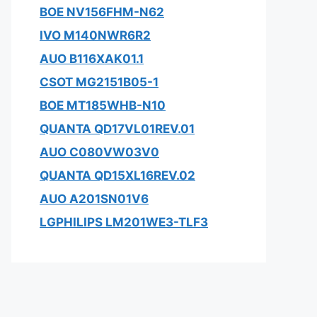
BOE NV156FHM-N62
IVO M140NWR6R2
AUO B116XAK01.1
CSOT MG2151B05-1
BOE MT185WHB-N10
QUANTA QD17VL01REV.01
AUO C080VW03V0
QUANTA QD15XL16REV.02
AUO A201SN01V6
LGPHILIPS LM201WE3-TLF3