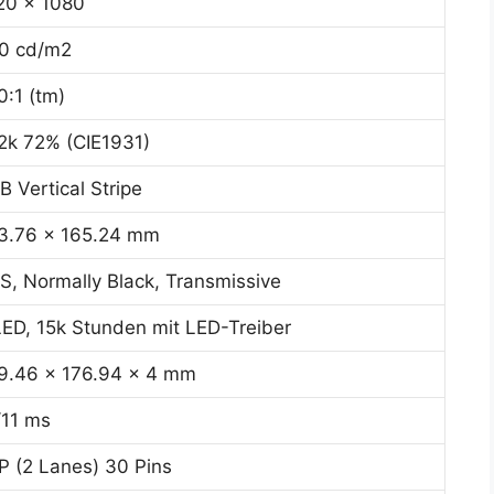
20 x 1080
0 cd/m2
0:1 (tm)
2k 72% (CIE1931)
B Vertical Stripe
3.76 x 165.24 mm
S, Normally Black, Transmissive
ED, 15k Stunden mit LED-Treiber
9.46 x 176.94 x 4 mm
/11 ms
P (2 Lanes) 30 Pins