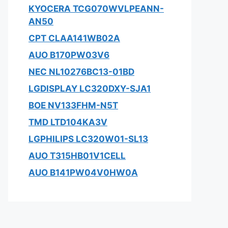
KYOCERA TCG070WVLPEANN-
AN50
CPT CLAA141WB02A
AUO B170PW03V6
NEC NL10276BC13-01BD
LGDISPLAY LC320DXY-SJA1
BOE NV133FHM-N5T
TMD LTD104KA3V
LGPHILIPS LC320W01-SL13
AUO T315HB01V1CELL
AUO B141PW04V0HW0A