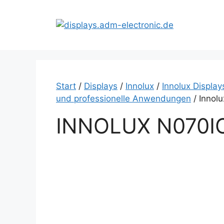
Zum
Inhalt
springen
Start
/
Displays
/
Innolux
/
Innolux Display
und professionelle Anwendungen
/ Innol
INNOLUX N070I