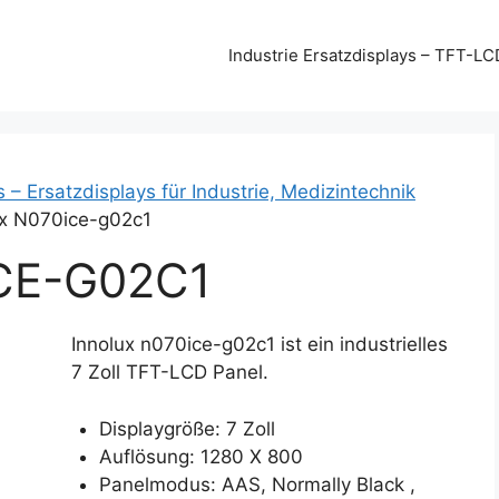
Industrie Ersatzdisplays – TFT-LC
s – Ersatzdisplays für Industrie, Medizintechnik
ux N070ice-g02c1
CE-G02C1
Innolux n070ice-g02c1 ist ein industrielles
7 Zoll TFT-LCD Panel.
Displaygröße: 7 Zoll
Auflösung: 1280 X 800
Panelmodus: AAS, Normally Black ,