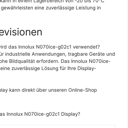
kann in einem Lagerbereich von -20 bis 70°C
gewährleisten eine zuverlässige Leistung in
evisionen
ird das Innolux N070ice-g02c1 verwendet?
für industrielle Anwendungen, tragbare Geräte und
ohe Bildqualität erfordern. Das Innolux N070ice-
 eine zuverlässige Lösung für Ihre Display-
lay kann direkt über unseren Online-Shop
das Innolux N070ice-g02c1 Display?