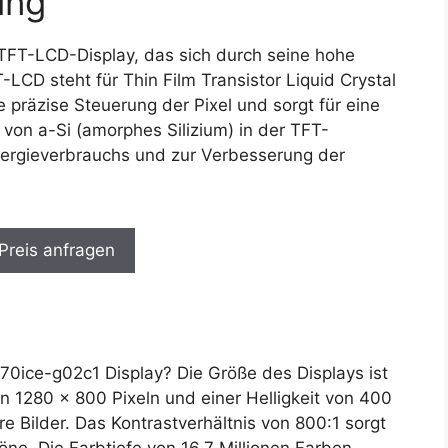
ung
 TFT-LCD-Display, das sich durch seine hohe
-LCD steht für Thin Film Transistor Liquid Crystal
e präzise Steuerung der Pixel und sorgt für eine
 von a-Si (amorphes Silizium) in der TFT-
nergieverbrauchs und zur Verbesserung der
 Preis anfragen
0ice-g02c1 Display? Die Größe des Displays ist
n 1280 x 800 Pixeln und einer Helligkeit von 400
e Bilder. Das Kontrastverhältnis von 800:1 sorgt
öne. Die Farbtiefe von 16.7 Millionen Farben