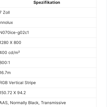
Spezifikation
7 Zoll
Innolux
N070ice-g02c1
1280 X 800
400 cd/m²
800:1
16.7m
RGB Vertical Stripe
150.72 X 94.2
AAS, Normally Black, Transmissive