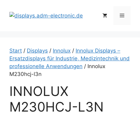
Zum
Inhalt
Menü
springen
Start
/
Displays
/
Innolux
/
Innolux Displays –
Ersatzdisplays für Industrie, Medizintechnik und
professionelle Anwendungen
/ Innolux
M230hcj-l3n
INNOLUX
M230HCJ-L3N