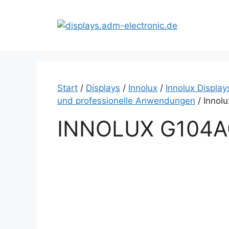
Zum
Inhalt
springen
Start
/
Displays
/
Innolux
/
Innolux Display
und professionelle Anwendungen
/ Innol
INNOLUX G104A