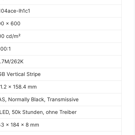
104ace-lh1c1
00 x 600
00 cd/m²
00:1
6.7M/262K
B Vertical Stripe
1.2 x 158.4 mm
S, Normally Black, Transmissive
ED, 50k Stunden, ohne Treiber
43 x 184 x 8 mm