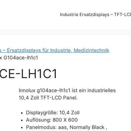
Industrie Ersatzdisplays – TFT-LC
s – Ersatzdisplays für Industrie, Medizintechnik
ux G104ace-lh1c1
CE-LH1C1
Innolux g104ace-lh1c1 ist ein industrielles
10,4 Zoll TFT-LCD Panel.
Displaygröße: 10,4 Zoll
Auflösung: 800 X 600
Panelmodus: aas, Normally Black ,