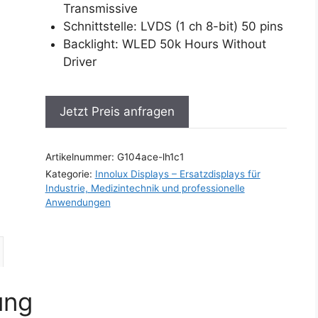
Transmissive
Schnittstelle: LVDS (1 ch 8-bit) 50 pins
Backlight: WLED 50k Hours Without
Driver
Jetzt Preis anfragen
Artikelnummer:
G104ace-lh1c1
Kategorie:
Innolux Displays – Ersatzdisplays für
Industrie, Medizintechnik und professionelle
Anwendungen
ung