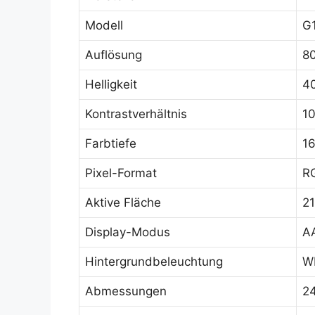
Modell
G
Auflösung
8
Helligkeit
4
Kontrastverhältnis
10
Farbtiefe
1
Pixel-Format
RG
Aktive Fläche
21
Display-Modus
AA
Hintergrundbeleuchtung
WL
Abmessungen
2