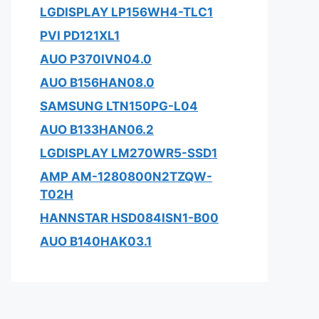
LGDISPLAY LP156WH4-TLC1
PVI PD121XL1
AUO P370IVN04.0
AUO B156HAN08.0
SAMSUNG LTN150PG-L04
AUO B133HAN06.2
LGDISPLAY LM270WR5-SSD1
AMP AM-1280800N2TZQW-
T02H
HANNSTAR HSD084ISN1-B00
AUO B140HAK03.1