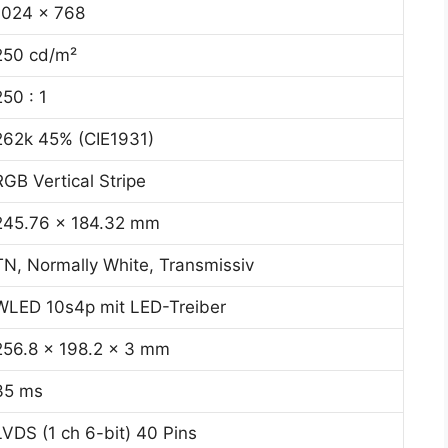
1024 x 768
250 cd/m²
250 : 1
262k 45% (CIE1931)
RGB Vertical Stripe
245.76 x 184.32 mm
TN, Normally White, Transmissiv
WLED 10s4p mit LED-Treiber
256.8 x 198.2 x 3 mm
35 ms
LVDS (1 ch 6-bit) 40 Pins