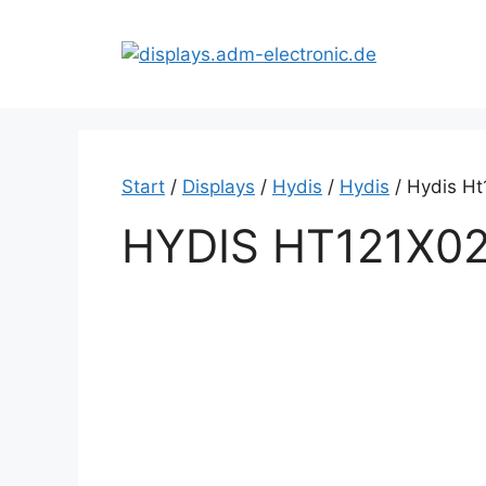
Zum
Inhalt
springen
Start
/
Displays
/
Hydis
/
Hydis
/ Hydis H
HYDIS HT121X02