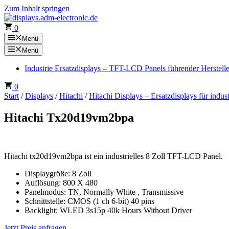
Zum Inhalt springen
0
Menü
Menü
Industrie Ersatzdisplays – TFT-LCD Panels führender Herstell
0
Start
/
Displays
/
Hitachi
/
Hitachi Displays – Ersatzdisplays für indu
Hitachi Tx20d19vm2bpa
Hitachi tx20d19vm2bpa ist ein industrielles 8 Zoll TFT-LCD Panel.
Displaygröße: 8 Zoll
Auflösung: 800 X 480
Panelmodus: TN, Normally White , Transmissive
Schnittstelle: CMOS (1 ch 6-bit) 40 pins
Backlight: WLED 3s15p 40k Hours Without Driver
Jetzt Preis anfragen