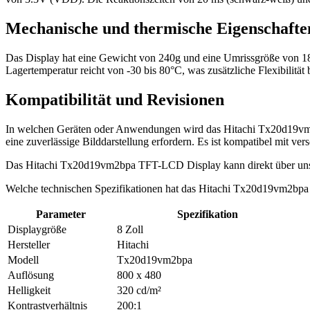
Mechanische und thermische Eigenschafte
Das Display hat eine Gewicht von 240g und eine Umrissgröße von 189
Lagertemperatur reicht von -30 bis 80°C, was zusätzliche Flexibilit
Kompatibilität und Revisionen
In welchen Geräten oder Anwendungen wird das Hitachi Tx20d19vm2b
eine zuverlässige Bilddarstellung erfordern. Es ist kompatibel mit v
Das Hitachi Tx20d19vm2bpa TFT-LCD Display kann direkt über uns
Welche technischen Spezifikationen hat das Hitachi Tx20d19vm2bpa
Parameter
Spezifikation
Displaygröße
8 Zoll
Hersteller
Hitachi
Modell
Tx20d19vm2bpa
Auflösung
800 x 480
Helligkeit
320 cd/m²
Kontrastverhältnis
200:1