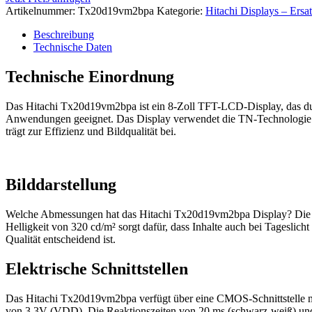
Artikelnummer:
Tx20d19vm2bpa
Kategorie:
Hitachi Displays – Ersa
Beschreibung
Technische Daten
Technische Einordnung
Das Hitachi Tx20d19vm2bpa ist ein 8-Zoll TFT-LCD-Display, das durch
Anwendungen geeignet. Das Display verwendet die TN-Technologie (Tw
trägt zur Effizienz und Bildqualität bei.
Bilddarstellung
Welche Abmessungen hat das Hitachi Tx20d19vm2bpa Display? Die Größ
Helligkeit von 320 cd/m² sorgt dafür, dass Inhalte auch bei Tageslicht
Qualität entscheidend ist.
Elektrische Schnittstellen
Das Hitachi Tx20d19vm2bpa verfügt über eine CMOS-Schnittstelle mit 
von 3.3V (VDD). Die Reaktionszeiten von 20 ms (schwarz-weiß) und 