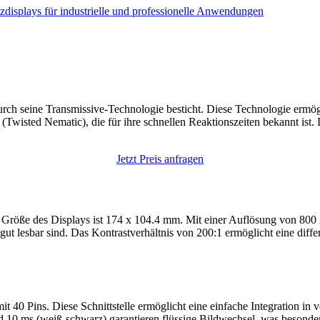
tzdisplays für industrielle und professionelle Anwendungen
 seine Transmissive-Technologie besticht. Diese Technologie ermöglich
isted Nematic), die für ihre schnellen Reaktionszeiten bekannt ist. 
Jetzt Preis anfragen
e des Displays ist 174 x 104.4 mm. Mit einer Auflösung von 800 x 48
 gut lesbar sind. Das Kontrastverhältnis von 200:1 ermöglicht eine diff
40 Pins. Diese Schnittstelle ermöglicht eine einfache Integration in 
10 ms (weiß-schwarz) garantieren flüssige Bildwechsel, was besonde