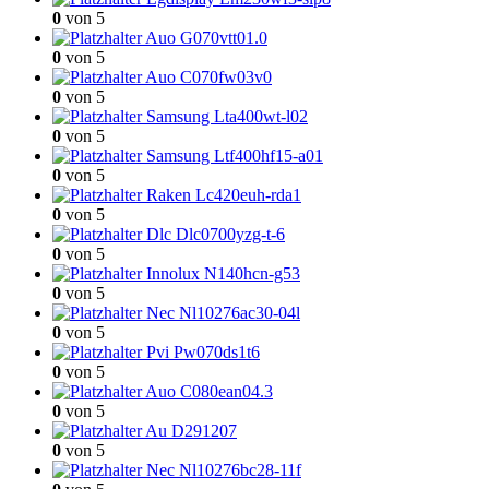
0
von 5
Auo G070vtt01.0
0
von 5
Auo C070fw03v0
0
von 5
Samsung Lta400wt-l02
0
von 5
Samsung Ltf400hf15-a01
0
von 5
Raken Lc420euh-rda1
0
von 5
Dlc Dlc0700yzg-t-6
0
von 5
Innolux N140hcn-g53
0
von 5
Nec Nl10276ac30-04l
0
von 5
Pvi Pw070ds1t6
0
von 5
Auo C080ean04.3
0
von 5
Au D291207
0
von 5
Nec Nl10276bc28-11f