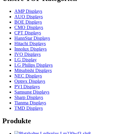
AMP Displays
AUO Displays
BOE Displays
CMO Displays
CPT Displays
HannStar Displays
Hitachi Displays
Innolux Displays
IVO Displays
LG Display
LG Philips Displays
Mitsubishi Displays
NEC Displays
Optrex Displays
PVI Displays
Samsung Displays
Sharp Displays
Tianma Displays
TMD Displays
Produkte
Lgdisplay Lm230wf3-slp8