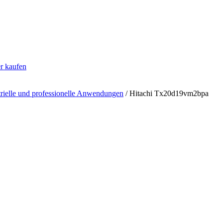
er kaufen
strielle und professionelle Anwendungen
/ Hitachi Tx20d19vm2bpa