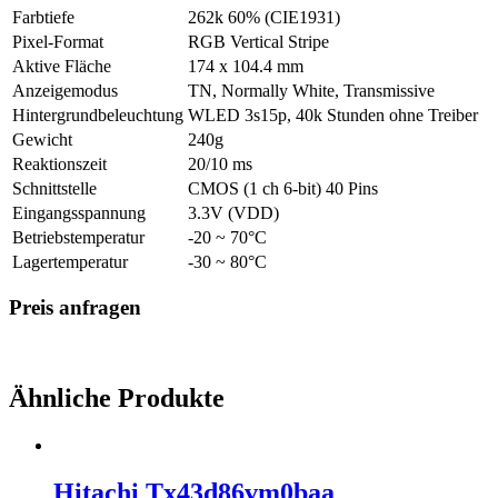
Farbtiefe
262k 60% (CIE1931)
Pixel-Format
RGB Vertical Stripe
Aktive Fläche
174 x 104.4 mm
Anzeigemodus
TN, Normally White, Transmissive
Hintergrundbeleuchtung
WLED 3s15p, 40k Stunden ohne Treiber
Gewicht
240g
Reaktionszeit
20/10 ms
Schnittstelle
CMOS (1 ch 6-bit) 40 Pins
Eingangsspannung
3.3V (VDD)
Betriebstemperatur
-20 ~ 70°C
Lagertemperatur
-30 ~ 80°C
Preis anfragen
Ähnliche Produkte
Hitachi Tx43d86vm0baa