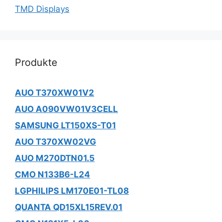
TMD Displays
Produkte
AUO T370XW01V2
AUO A090VW01V3CELL
SAMSUNG LT150XS-T01
AUO T370XW02VG
AUO M270DTN01.5
CMO N133B6-L24
LGPHILIPS LM170E01-TL08
QUANTA QD15XL15REV.01