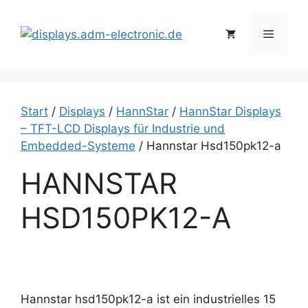
Zum
Inhalt
Menü
springen
Start
/
Displays
/
HannStar
/
HannStar Displays
– TFT-LCD Displays für Industrie und
Embedded-Systeme
/ Hannstar Hsd150pk12-a
HANNSTAR
HSD150PK12-A
Hannstar hsd150pk12-a ist ein industrielles 15