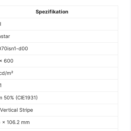
Spezifikation
l
star
70isn1-d00
x 600
cd/m²
1
m 50% (CIE1931)
Vertical Stripe
6 x 106.2 mm