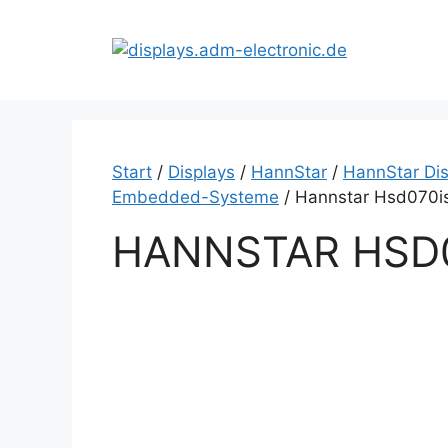
Zum
Inhalt
springen
Start
/
Displays
/
HannStar
/
HannStar Dis
Embedded-Systeme
/ Hannstar Hsd070i
HANNSTAR HSD0