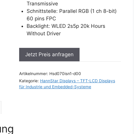
Transmissive
Schnittstelle: Parallel RGB (1 ch 8-bit)
60 pins FPC
Backlight: WLED 2s5p 20k Hours
Without Driver
Jetzt Preis anfragen
Artikelnummer:
Hsd070isn1-d00
Kategorie:
HannStar Displays – TFT-LCD Displays
für Industrie und Embedded-Systeme
ung