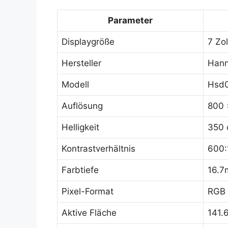
Parameter
Displaygröße
7 Zol
Hersteller
Hann
Modell
Hsd0
Auflösung
800 
Helligkeit
350 
Kontrastverhältnis
600:
Farbtiefe
16.7
Pixel-Format
RGB 
Aktive Fläche
141.