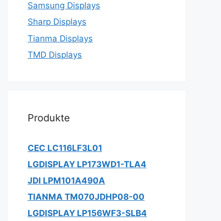
Samsung Displays
Sharp Displays
Tianma Displays
TMD Displays
Produkte
CEC LC116LF3L01
LGDISPLAY LP173WD1-TLA4
JDI LPM101A490A
TIANMA TM070JDHP08-00
LGDISPLAY LP156WF3-SLB4