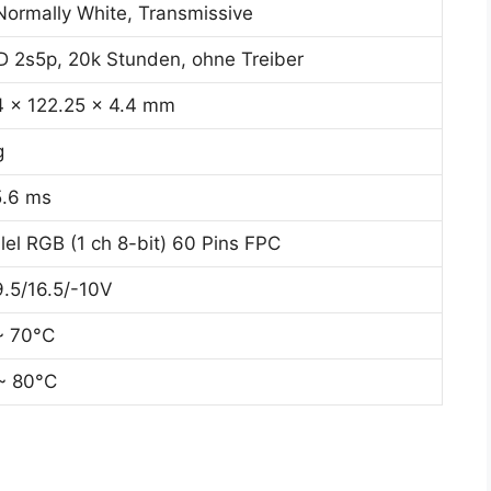
Normally White, Transmissive
 2s5p, 20k Stunden, ohne Treiber
4 x 122.25 x 4.4 mm
g
5.6 ms
lel RGB (1 ch 8-bit) 60 Pins FPC
9.5/16.5/-10V
~ 70°C
~ 80°C