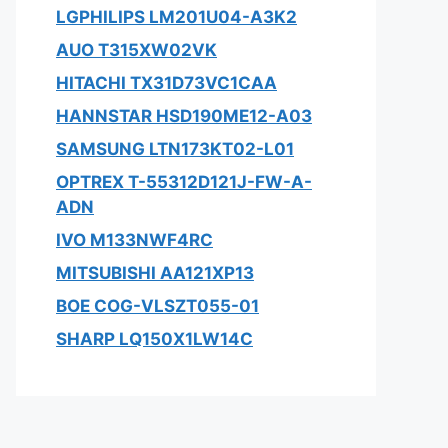
LGPHILIPS LM201U04-A3K2
AUO T315XW02VK
HITACHI TX31D73VC1CAA
HANNSTAR HSD190ME12-A03
SAMSUNG LTN173KT02-L01
OPTREX T-55312D121J-FW-A-
ADN
IVO M133NWF4RC
MITSUBISHI AA121XP13
BOE COG-VLSZT055-01
SHARP LQ150X1LW14C