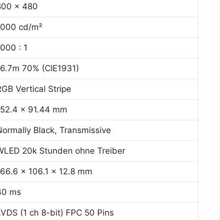
800 x 480
1000 cd/m²
000 : 1
16.7m 70% (CIE1931)
RGB Vertical Stripe
152.4 x 91.44 mm
Normally Black, Transmissive
WLED 20k Stunden ohne Treiber
166.6 x 106.1 x 12.8 mm
30 ms
LVDS (1 ch 8-bit) FPC 50 Pins