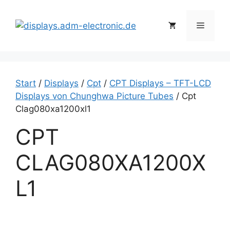
Zum
Inhalt
Menü
springen
Start
/
Displays
/
Cpt
/
CPT Displays – TFT-LCD
Displays von Chunghwa Picture Tubes
/ Cpt
Clag080xa1200xl1
CPT
CLAG080XA1200X
L1
C