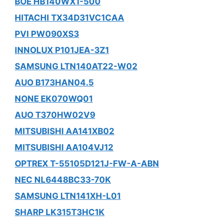
BOE HB140WX1-500
HITACHI TX34D31VC1CAA
PVI PW090XS3
INNOLUX P101JEA-3Z1
SAMSUNG LTN140AT22-W02
AUO B173HAN04.5
NONE EK070WQ01
AUO T370HW02V9
MITSUBISHI AA141XB02
MITSUBISHI AA104VJ12
OPTREX T-55105D121J-FW-A-ABN
NEC NL6448BC33-70K
SAMSUNG LTN141XH-L01
SHARP LK315T3HC1K