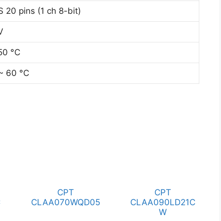
 20 pins (1 ch 8-bit)
V
50 °C
~ 60 °C
CPT
CPT
C
CLAA070WQD05
CLAA090LD21C
W