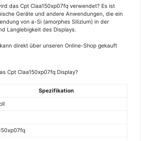
rd das Cpt Claa150xp07fq verwendet? Es ist
zinische Geräte und andere Anwendungen, die ein
wendung von a-Si (amorphes Silizium) in der
und Langlebigkeit des Displays.
kann direkt über unseren Online-Shop gekauft
das Cpt Claa150xp07fq Display?
Spezifikation
oll
150xp07fq