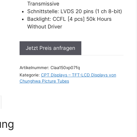
Transmissive
Schnittstelle: LVDS 20 pins (1 ch 8-bit)
Backlight: CCFL [4 pcs] 50k Hours
Without Driver
Jetzt Preis anfragen
Artikelnummer:
Claa150xp07fq
Kategorie:
CPT Displays – TFT-LCD Displays von
Chunghwa Picture Tubes
ung