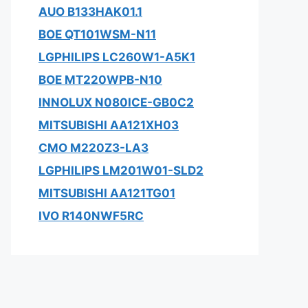
AUO B133HAK01.1
BOE QT101WSM-N11
LGPHILIPS LC260W1-A5K1
BOE MT220WPB-N10
INNOLUX N080ICE-GB0C2
MITSUBISHI AA121XH03
CMO M220Z3-LA3
LGPHILIPS LM201W01-SLD2
MITSUBISHI AA121TG01
IVO R140NWF5RC