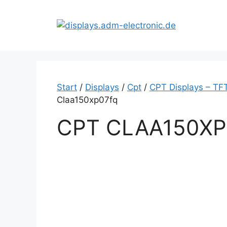
Zum
Inhalt
springen
Start
/
Displays
/
Cpt
/
CPT Displays – TF
Claa150xp07fq
CPT CLAA150X