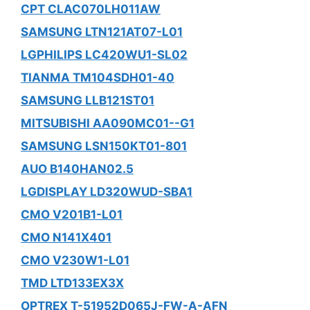
CPT CLAC070LH011AW
SAMSUNG LTN121AT07-L01
LGPHILIPS LC420WU1-SL02
TIANMA TM104SDH01-40
SAMSUNG LLB121ST01
MITSUBISHI AA090MC01--G1
SAMSUNG LSN150KT01-801
AUO B140HAN02.5
LGDISPLAY LD320WUD-SBA1
CMO V201B1-L01
CMO N141X401
CMO V230W1-L01
TMD LTD133EX3X
OPTREX T-51952D065J-FW-A-AFN