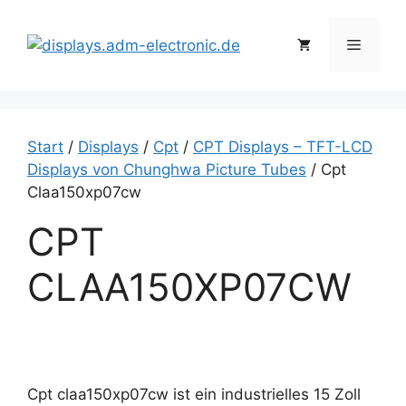
Zum
Inhalt
Menü
springen
Start
/
Displays
/
Cpt
/
CPT Displays – TFT-LCD
Displays von Chunghwa Picture Tubes
/ Cpt
Claa150xp07cw
CPT
CLAA150XP07CW
Cpt claa150xp07cw ist ein industrielles 15 Zoll