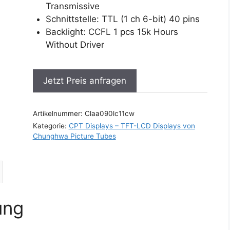
Transmissive
Schnittstelle: TTL (1 ch 6-bit) 40 pins
Backlight: CCFL 1 pcs 15k Hours
Without Driver
Jetzt Preis anfragen
Artikelnummer:
Claa090lc11cw
Kategorie:
CPT Displays – TFT-LCD Displays von
Chunghwa Picture Tubes
ung