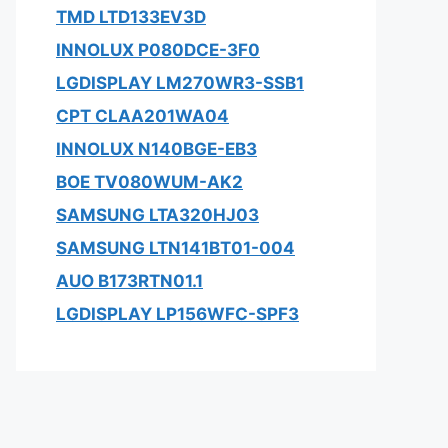
TMD LTD133EV3D
INNOLUX P080DCE-3F0
LGDISPLAY LM270WR3-SSB1
CPT CLAA201WA04
INNOLUX N140BGE-EB3
BOE TV080WUM-AK2
SAMSUNG LTA320HJ03
SAMSUNG LTN141BT01-004
AUO B173RTN01.1
LGDISPLAY LP156WFC-SPF3