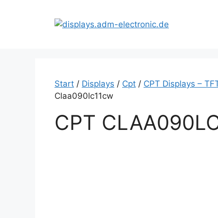
Zum
Inhalt
springen
Start
/
Displays
/
Cpt
/
CPT Displays – TF
Claa090lc11cw
CPT CLAA090L