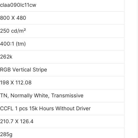
claa090lc11cw
800 X 480
250 cd/m²
400:1 (tm)
262k
RGB Vertical Stripe
198 X 112.08
TN, Normally White, Transmissive
CCFL 1 pcs 15k Hours Without Driver
210.7 X 126.4
285g