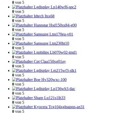
0
von 5
Lgdisplay Lp140wf6-spc2
0
von 5
Idtech Itsx68
0
von 5
Hannstar Hsd150sx84-g00
0
von 5
Samsung Ltm170eu-v01
0
von 5
Samsung Ltm230ht10
0
von 5
Lgphilips Lb070w02-tmd1
0
von 5
Cpt Claa150xg01ay
0
von 5
Lgdisplay Lm215wf3-slk1
0
von 5
Boe Hv320wxc-100
0
von 5
Lgdisplay Lp156wh3-tlac
0
von 5
Sharp Lq121s1lh33
0
von 5
Kyocera Tcg104xglpapnn-an31
0
von 5