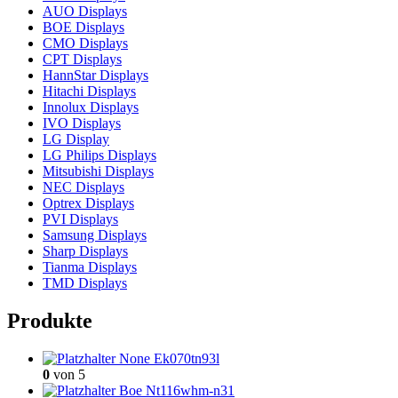
AUO Displays
BOE Displays
CMO Displays
CPT Displays
HannStar Displays
Hitachi Displays
Innolux Displays
IVO Displays
LG Display
LG Philips Displays
Mitsubishi Displays
NEC Displays
Optrex Displays
PVI Displays
Samsung Displays
Sharp Displays
Tianma Displays
TMD Displays
Produkte
None Ek070tn93l
0
von 5
Boe Nt116whm-n31