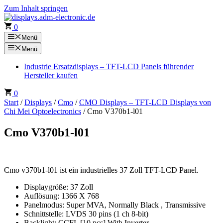
Zum Inhalt springen
0
Menü
Menü
Industrie Ersatzdisplays – TFT-LCD Panels führender
Hersteller kaufen
0
Start
/
Displays
/
Cmo
/
CMO Displays – TFT-LCD Displays von
Chi Mei Optoelectronics
/ Cmo V370b1-l01
Cmo V370b1-l01
Cmo v370b1-l01 ist ein industrielles 37 Zoll TFT-LCD Panel.
Displaygröße: 37 Zoll
Auflösung: 1366 X 768
Panelmodus: Super MVA, Normally Black , Transmissive
Schnittstelle: LVDS 30 pins (1 ch 8-bit)
Backlight: CCFL [10 pcs] With Inverter