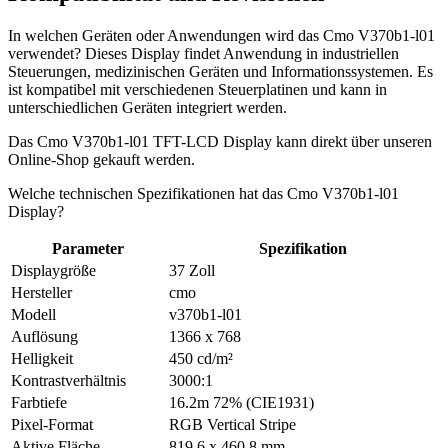
In welchen Geräten oder Anwendungen wird das Cmo V370b1-l01
verwendet? Dieses Display findet Anwendung in industriellen
Steuerungen, medizinischen Geräten und Informationssystemen. Es
ist kompatibel mit verschiedenen Steuerplatinen und kann in
unterschiedlichen Geräten integriert werden.
Das Cmo V370b1-l01 TFT-LCD Display kann direkt über unseren
Online-Shop gekauft werden.
Welche technischen Spezifikationen hat das Cmo V370b1-l01
Display?
Parameter
Spezifikation
Displaygröße
37 Zoll
Hersteller
cmo
Modell
v370b1-l01
Auflösung
1366 x 768
Helligkeit
450 cd/m²
Kontrastverhältnis
3000:1
Farbtiefe
16.2m 72% (CIE1931)
Pixel-Format
RGB Vertical Stripe
Aktive Fläche
819.6 x 460.8 mm