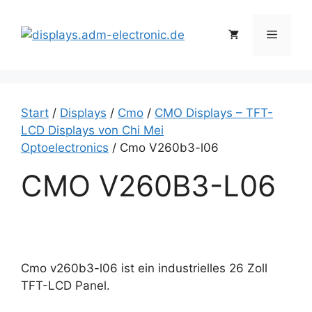
Zum
Inhalt
Menü
springen
Start
/
Displays
/
Cmo
/
CMO Displays – TFT-
LCD Displays von Chi Mei
Optoelectronics
/ Cmo V260b3-l06
CMO V260B3-L06
Cmo v260b3-l06 ist ein industrielles 26 Zoll
TFT-LCD Panel.