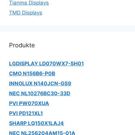
Tianma Displays
TMD Displays
Produkte
LGDISPLAY LD070WX7-SH01
CMO N156B6-P0B
INNOLUX N140JCN-GS9
NEC NL10276BC30-33D
PVI PW070XUA
PVI PD121XL1
SHARP LQ150X1LAJ4
NEC NL256204AM15-01A