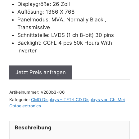
Displaygröße: 26 Zoll
Auflösung: 1366 X 768
Panelmodus: MVA, Normally Black ,
Transmissive
Schnittstelle: LVDS (1 ch 8-bit) 30 pins
Backlight: CCFL 4 pcs 50k Hours With
Inverter
Jetzt Preis anfragen
Artikelnummer:
V260b3-l06
Kategorie:
CMO Displays – TFT-LCD Displays von Chi Mei
Optoelectronics
Beschreibung