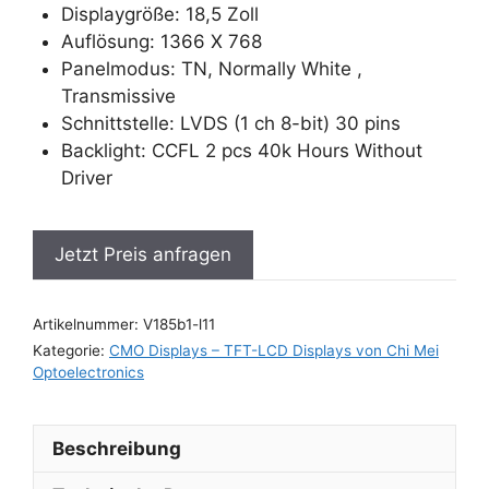
Displaygröße: 18,5 Zoll
Auflösung: 1366 X 768
Panelmodus: TN, Normally White ,
Transmissive
Schnittstelle: LVDS (1 ch 8-bit) 30 pins
Backlight: CCFL 2 pcs 40k Hours Without
Driver
Jetzt Preis anfragen
Artikelnummer:
V185b1-l11
Kategorie:
CMO Displays – TFT-LCD Displays von Chi Mei
Optoelectronics
Beschreibung