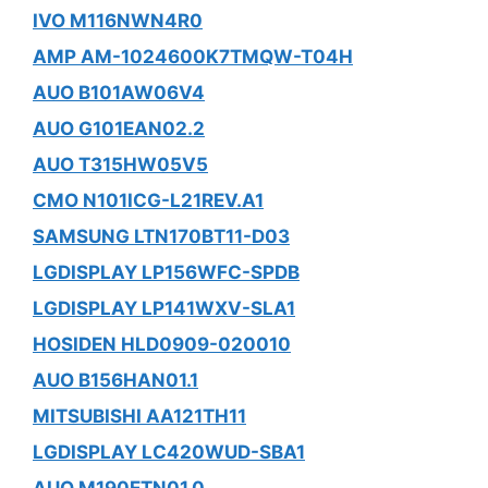
IVO M116NWN4R0
AMP AM-1024600K7TMQW-T04H
AUO B101AW06V4
AUO G101EAN02.2
AUO T315HW05V5
CMO N101ICG-L21REV.A1
SAMSUNG LTN170BT11-D03
LGDISPLAY LP156WFC-SPDB
LGDISPLAY LP141WXV-SLA1
HOSIDEN HLD0909-020010
AUO B156HAN01.1
MITSUBISHI AA121TH11
LGDISPLAY LC420WUD-SBA1