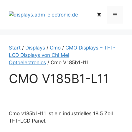
Zum
Inhalt
Menü
springen
Start
/
Displays
/
Cmo
/
CMO Displays – TFT-
LCD Displays von Chi Mei
Optoelectronics
/ Cmo V185b1-l11
CMO V185B1-L11
Cmo v185b1-l11 ist ein industrielles 18,5 Zoll
TFT-LCD Panel.