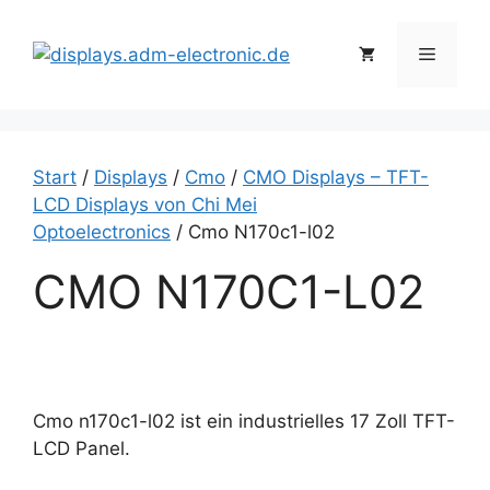
Zum
Inhalt
Menü
springen
Start
/
Displays
/
Cmo
/
CMO Displays – TFT-
LCD Displays von Chi Mei
Optoelectronics
/ Cmo N170c1-l02
CMO N170C1-L02
Cmo n170c1-l02 ist ein industrielles 17 Zoll TFT-
LCD Panel.