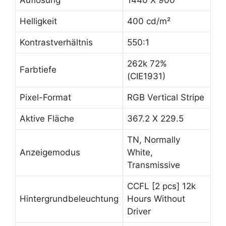
Auflösung
1440 X 900
Helligkeit
400 cd/m²
Kontrastverhältnis
550:1
262k 72%
Farbtiefe
(CIE1931)
Pixel-Format
RGB Vertical Stripe
Aktive Fläche
367.2 X 229.5
TN, Normally
Anzeigemodus
White,
Transmissive
CCFL [2 pcs] 12k
Hintergrundbeleuchtung
Hours Without
Driver