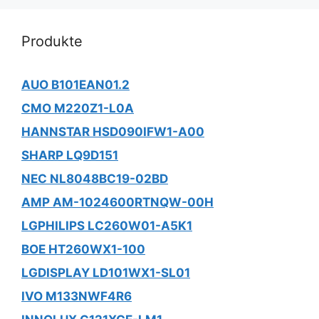
Produkte
AUO B101EAN01.2
CMO M220Z1-L0A
HANNSTAR HSD090IFW1-A00
SHARP LQ9D151
NEC NL8048BC19-02BD
AMP AM-1024600RTNQW-00H
LGPHILIPS LC260W01-A5K1
BOE HT260WX1-100
LGDISPLAY LD101WX1-SL01
IVO M133NWF4R6