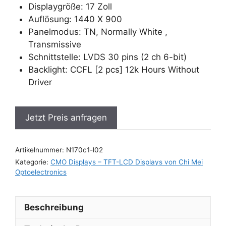
Displaygröße: 17 Zoll
Auflösung: 1440 X 900
Panelmodus: TN, Normally White ,
Transmissive
Schnittstelle: LVDS 30 pins (2 ch 6-bit)
Backlight: CCFL [2 pcs] 12k Hours Without
Driver
Jetzt Preis anfragen
Artikelnummer:
N170c1-l02
Kategorie:
CMO Displays – TFT-LCD Displays von Chi Mei
Optoelectronics
Beschreibung