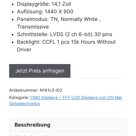
Displaygröße: 14,1 Zoll
Auflösung: 1440 X 900
Panelmodus: TN, Normally White ,
Transmissive
Schnittstelle: LVDS (2 ch 6-bit) 30 pins
Backlight: CCFL 1 pcs 15k Hours Without
Driver
Jetzt Preis anfragen
Artikelnummer:
N141c3-l02
Kategorie:
CMO Displays – TFT-LCD Displays von Chi Mei
Optoelectronics
Beschreibung