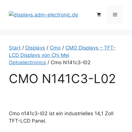
Zum
Inhalt
Menü
springen
Start
/
Displays
/
Cmo
/
CMO Displays – TFT-
LCD Displays von Chi Mei
Optoelectronics
/ Cmo N141c3-l02
CMO N141C3-L02
Cmo n141c3-l02 ist ein industrielles 14,1 Zoll
TFT-LCD Panel.