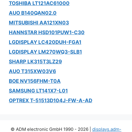
TOSHIBA LT121AC61000
AUO B140QAN02.0
MITSUBISHI AA121XN03
HANNSTAR HSD101PUW1-C30
LGDISPLAY LC420DUH-FGA1
LGDISPLAY LM270WQ3-SLB1
SHARP LK315T3LZ29
AUO T315XW03V6
BOE NV156FHM-T0A
SAMSUNG LT141X7-L01
OPTREX T-51513D104J-FW-A-AD
© ADM electronic GmbH 1990 - 2026 |
displays.adm-