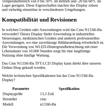
Temperaturbereich von 0 bis 50°C im Betrieb und -20 bis 60°C im
Lager geeignet. Diese Eigenschaften machen das Display robust
und vielseitig einsetzbar in verschiedenen Umgebungen.
Kompatibilität und Revisionen
In welchen Geräten oder Anwendungen wird das Cmo N133i6-l0a
verwendet? Dieses Display findet Anwendung in industriellen
Steuerungen, medizinischen Geräten und anderen professionellen
Anwendungen, wo eine zuverlässige Bilddarstellung erforderlich ist.
Die Verwendung von WLED-Hintergrundbeleuchtung mit einer
Lebensdauer von 10.000 Stunden sorgt für eine langfristige
Nutzung ohne häufige Wartung.
Das Cmo N133i6-l0a TFT-LCD Display kann direkt über unseren
Online-Shop gekauft werden.
Welche technischen Spezifikationen hat das Cmo N133i6-l0a
Display?
Parameter
Spezifikation
Displaygröße
13,3 Zoll
Hersteller
cmo
Modell
n133i6-l0a