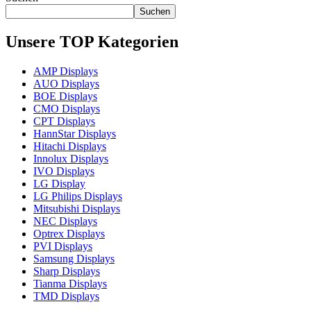
Suchen
Unsere TOP Kategorien
AMP Displays
AUO Displays
BOE Displays
CMO Displays
CPT Displays
HannStar Displays
Hitachi Displays
Innolux Displays
IVO Displays
LG Display
LG Philips Displays
Mitsubishi Displays
NEC Displays
Optrex Displays
PVI Displays
Samsung Displays
Sharp Displays
Tianma Displays
TMD Displays