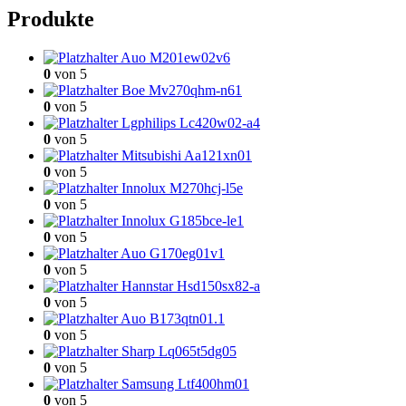
Produkte
Auo M201ew02v6
0
von 5
Boe Mv270qhm-n61
0
von 5
Lgphilips Lc420w02-a4
0
von 5
Mitsubishi Aa121xn01
0
von 5
Innolux M270hcj-l5e
0
von 5
Innolux G185bce-le1
0
von 5
Auo G170eg01v1
0
von 5
Hannstar Hsd150sx82-a
0
von 5
Auo B173qtn01.1
0
von 5
Sharp Lq065t5dg05
0
von 5
Samsung Ltf400hm01
0
von 5