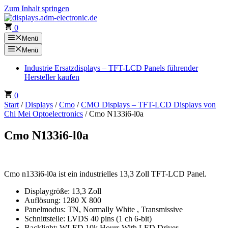
Zum Inhalt springen
0
Menü
Menü
Industrie Ersatzdisplays – TFT-LCD Panels führender
Hersteller kaufen
0
Start
/
Displays
/
Cmo
/
CMO Displays – TFT-LCD Displays von
Chi Mei Optoelectronics
/ Cmo N133i6-l0a
Cmo N133i6-l0a
Cmo n133i6-l0a ist ein industrielles 13,3 Zoll TFT-LCD Panel.
Displaygröße: 13,3 Zoll
Auflösung: 1280 X 800
Panelmodus: TN, Normally White , Transmissive
Schnittstelle: LVDS 40 pins (1 ch 6-bit)
Backlight: WLED 10k Hours With LED Driver