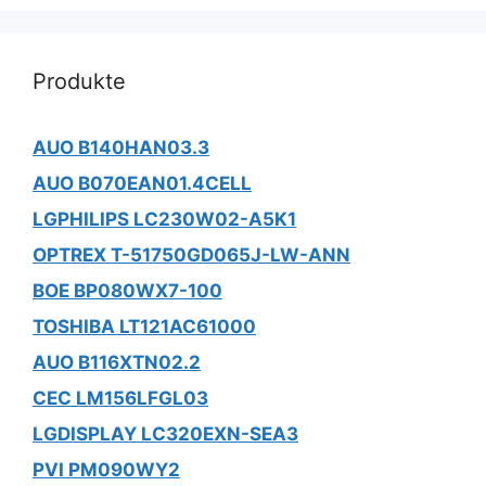
Produkte
AUO B140HAN03.3
AUO B070EAN01.4CELL
LGPHILIPS LC230W02-A5K1
OPTREX T-51750GD065J-LW-ANN
BOE BP080WX7-100
TOSHIBA LT121AC61000
AUO B116XTN02.2
CEC LM156LFGL03
LGDISPLAY LC320EXN-SEA3
PVI PM090WY2