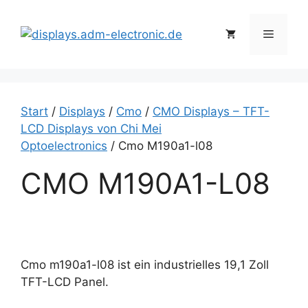
Zum
Inhalt
Menü
springen
Start
/
Displays
/
Cmo
/
CMO Displays – TFT-
LCD Displays von Chi Mei
Optoelectronics
/ Cmo M190a1-l08
CMO M190A1-L08
Cmo m190a1-l08 ist ein industrielles 19,1 Zoll
TFT-LCD Panel.