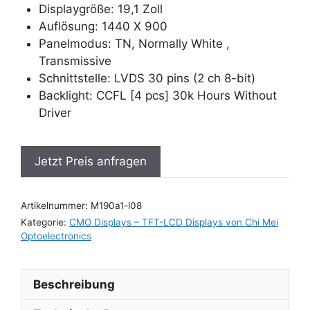
Displaygröße: 19,1 Zoll
Auflösung: 1440 X 900
Panelmodus: TN, Normally White ,
Transmissive
Schnittstelle: LVDS 30 pins (2 ch 8-bit)
Backlight: CCFL [4 pcs] 30k Hours Without
Driver
Jetzt Preis anfragen
Artikelnummer:
M190a1-l08
Kategorie:
CMO Displays – TFT-LCD Displays von Chi Mei
Optoelectronics
Beschreibung