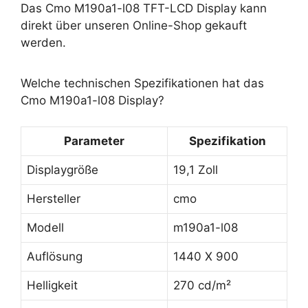
Das Cmo M190a1-l08 TFT-LCD Display kann
direkt über unseren Online-Shop gekauft
werden.
Welche technischen Spezifikationen hat das
Cmo M190a1-l08 Display?
Parameter
Spezifikation
Displaygröße
19,1 Zoll
Hersteller
cmo
Modell
m190a1-l08
Auflösung
1440 X 900
Helligkeit
270 cd/m²